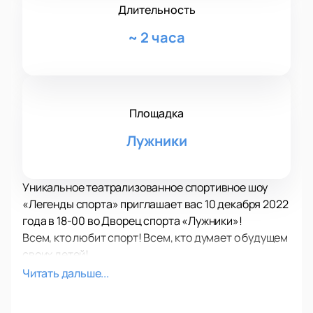
Длительность
~
2 часа
Площадка
Лужники
Уникальное театрализованное спортивное шоу
«Легенды спорта» приглашает вас 10 декабря 2022
года в 18-00 во Дворец спорта «Лужники»!
Всем, кто любит спорт! Всем, кто думает о будущем
своих детей!
Четырехкратный олимпийский чемпион,
Читать дальше...
пятикратный чемпион мира Алексей Немов, автор
грандиозного проекта, не первый год проводит