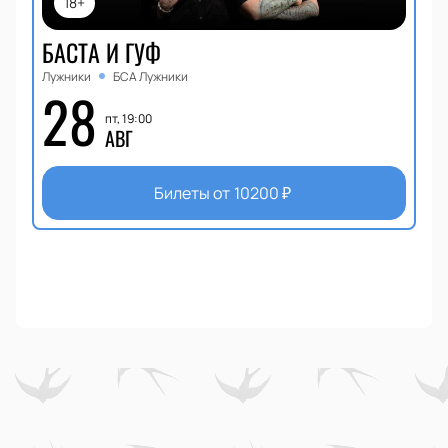
18+
БАСТА И ГУФ
Лужники
БСА Лужники
28
пт, 19:00
АВГ
Билеты от
10200
₽