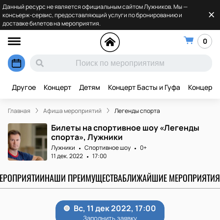
Данный ресурс не является официальным сайтом Лужников. Мы —
консьерж-сервис, предоставляющий услуги по бронированию и
доставке билетов на мероприятия.
0
Другое
Концерт
Детям
Концерт Басты и Гуфа
Концерт 
Главная
Афиша мероприятий
Легенды спорта
Билеты на спортивное шоу «Легенды
спорта», Лужники
Лужники
Спортивное шоу
0+
11 дек. 2022
17:00
МЕРОПРИЯТИИ
НАШИ ПРЕИМУЩЕСТВА
БЛИЖАЙШИЕ МЕРОПРИЯТИЯ