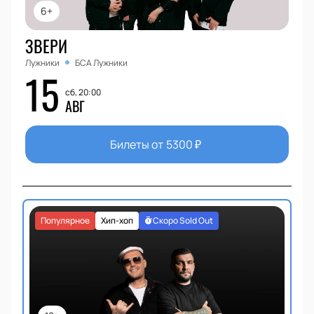
6+
ЗВЕРИ
Лужники
БСА Лужники
15
сб, 20:00
АВГ
Билеты от
5300
₽
Популярное
Хип-хоп
Скоро Sold Out