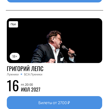
Поп
18+
ГРИГОРИЙ ЛЕПС
Лужники
БСА Лужники
16
пт, 20:00
ИЮЛ 2027
Билеты от
2700
₽