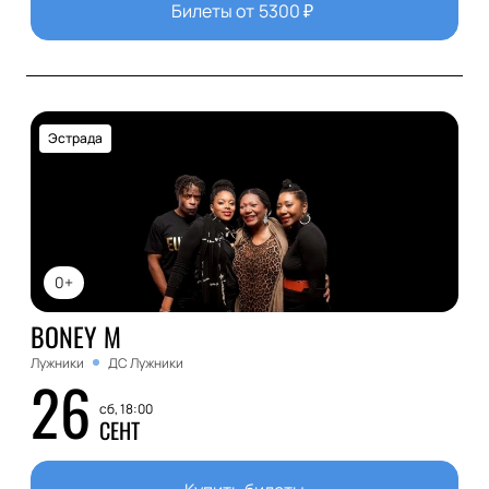
Билеты от
5300
₽
Эстрада
0+
BONEY M
Лужники
ДС Лужники
26
сб, 18:00
СЕНТ