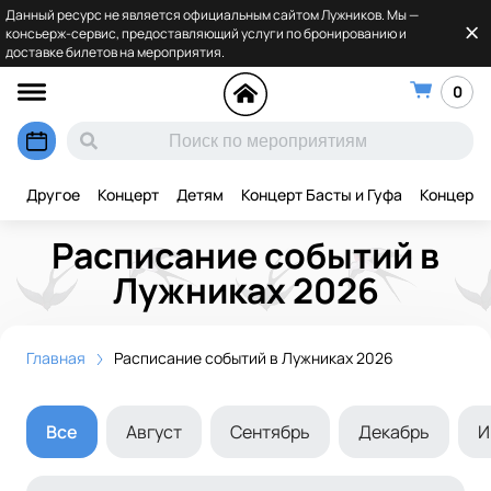
Данный ресурс не является официальным сайтом Лужников. Мы —
консьерж-сервис, предоставляющий услуги по бронированию и
доставке билетов на мероприятия.
0
Другое
Концерт
Детям
Концерт Басты и Гуфа
Концерт 
Расписание событий в
Лужниках 2026
Главная
Расписание событий в Лужниках 2026
Все
Август
Сентябрь
Декабрь
И