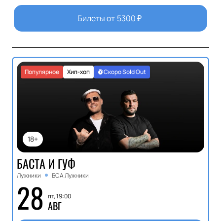
Билеты от
5300
₽
Популярное
Хип-хоп
Скоро Sold Out
18+
БАСТА И ГУФ
Лужники
БСА Лужники
28
пт, 19:00
АВГ