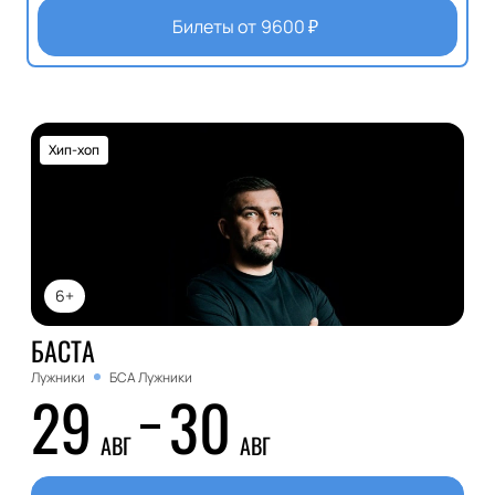
Билеты от
9600
₽
Хип-хоп
6+
БАСТА
Лужники
БСА Лужники
29
30
АВГ
АВГ