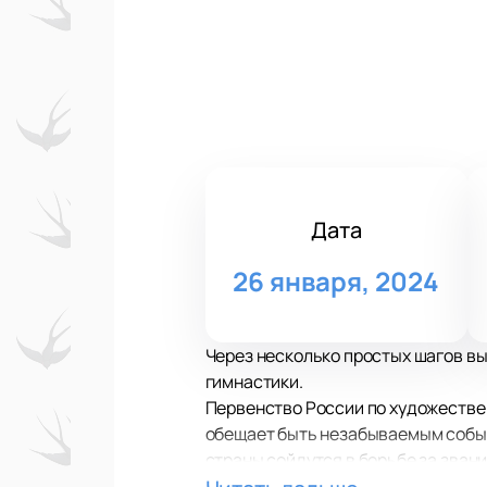
Дата
26 января, 2024
Через несколько простых шагов вы
гимнастики.
Первенство России по художествен
обещает быть незабываемым событ
страны сойдутся в борьбе за зва
воображение грацию.