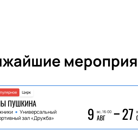
ижайшие мероприя
пулярное
Цирк
НЫ ПУШКИНА
9
27
жники
Универсальный
вс, 16:00
в
АВГ
ортивный зал «Дружба»