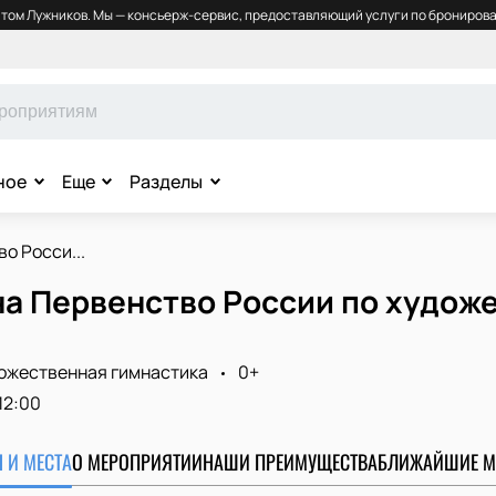
том Лужников. Мы — консьерж-сервис, предоставляющий услуги по бронирова
ное
Еще
Разделы
о Росси...
на Первенство России по худож
ожественная гимнастика
0+
12:00
 И МЕСТА
О МЕРОПРИЯТИИ
НАШИ ПРЕИМУЩЕСТВА
БЛИЖАЙШИЕ М