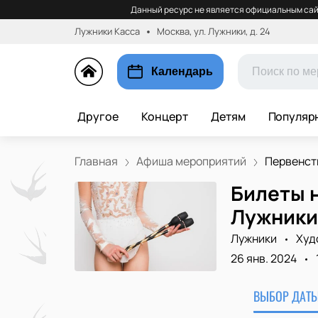
Данный ресурс не является официальным сай
Лужники Касса
Москва, ул. Лужники, д. 24
Календарь
Другое
Концерт
Детям
Популяр
Главная
Афиша мероприятий
Первенств
Билеты 
Лужники
Лужники
Худ
26 янв. 2024
ВЫБОР ДАТЫ