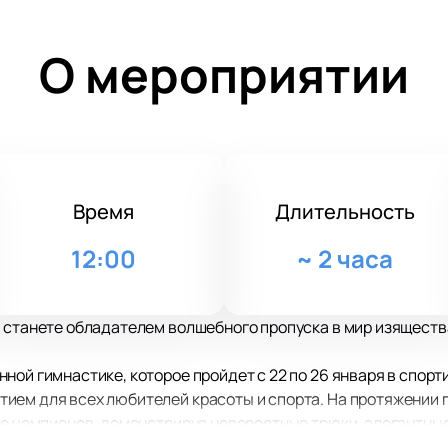
О мероприятии
Время
Длительность
12:00
~
2 часа
 станете обладателем волшебного пропуска в мир изяществ
ной гимнастике, которое пройдет с 22 по 26 января в спор
ием для всех любителей красоты и спорта. На протяжении 
ние чемпионов, демонстрируя невероятные трюки, элегантн