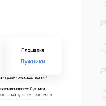
Площадка
Лужники
а и грации художественной
тивном комплексе Лужники,
пяти дней лучшие спортсмены
ые движения и поражающую