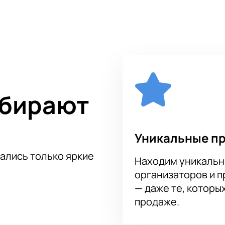
ющего шоу, вы окунетесь в мир творчества и страсти, забыв
дто оживает на глазах, захватывая дух от искусства, сове
видеть собственными глазами это невероятное представлен
художественной гимнастике на нашем сайте. Мы предостав
орые испытывают спортсмены и их тренеры, соревнуясь за г
ыбирают
Уникальные п
тались только яркие
Находим уникальн
организаторов и 
— даже те, которы
продаже.