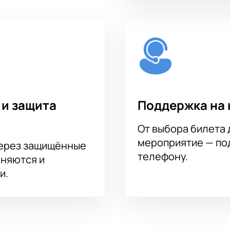
 и защита
Поддержка на 
От выбора билета 
мероприятие — под
через защищённые
телефону.
аняются и
и.