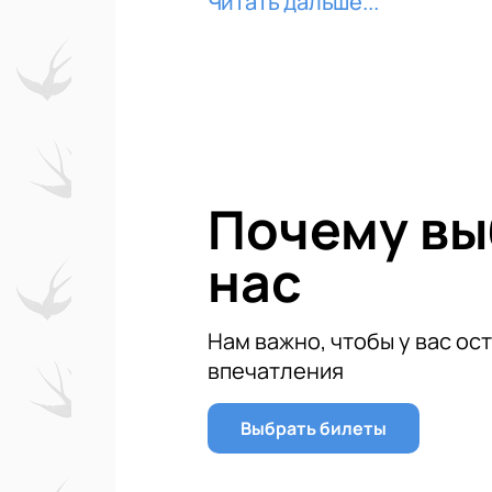
Читать дальше...
Будучи свидетелем этого впечатля
проблемах. Каждое выступление бу
мастерности выступающих.
Чтобы не упустить возможность у
билеты на Первенство России по 
ощутить весь драйв и эмоции, кот
Почему в
нас
Нам важно, чтобы у вас ос
впечатления
Выбрать билеты