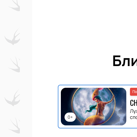
Бл
По
С
Лу
сп
0+