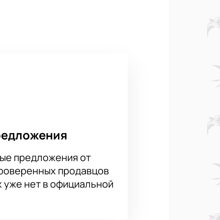
 о повседневных заботах и
ршенства и невероятной
ие, поторопитесь приобрести
ляем уникальную возможность
лавный приз.
редложения
ые предложения от
проверенных продавцов
х уже нет в официальной