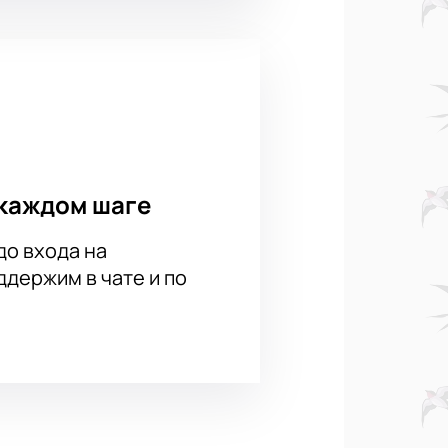
каждом шаге
до входа на
держим в чате и по