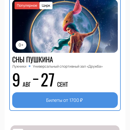
Популярное
Цирк
0+
СНЫ ПУШКИНА
Лужники
Универсальный спортивный зал «Дружба»
9
27
АВГ
СЕНТ
Билеты от
1700
₽