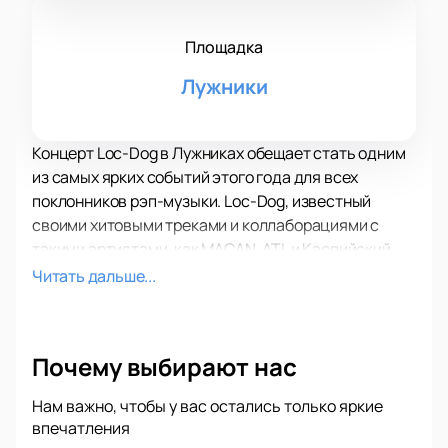
Площадка
Лужники
Концерт Loc-Dog в Лужниках обещает стать одним
из самых ярких событий этого года для всех
поклонников рэп-музыки. Loc-Dog, известный
своими хитовыми треками и коллаборациями с
такими артистами, как MACAN, ATL и Каспийский
груз, выступит на одной из крупнейших площадок
Читать дальше...
Москвы — в Лужниках. Этот стадион славится
своей великолепной акустикой и просторными
трибунами, что делает его идеальным местом для
Почему выбирают нас
проведения масштабных музыкальных
мероприятий.
Нам важно, чтобы у вас остались только яркие
Лужники — это не просто спортивный комплекс, а
впечатления
легендарная концертная арена, где выступали