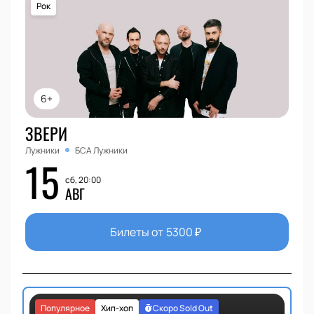
Рок
6+
ЗВЕРИ
Лужники
БСА Лужники
15
сб, 20:00
АВГ
Билеты от
5300
₽
Популярное
Хип-хоп
Скоро Sold Out