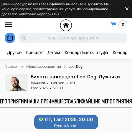
Данный ресурс не является официальным сайтом Лужников. Мы —
консьерж-сервис, предоставляющий услуги по бронированию и
доставке билетов на мероприятия.
0
Другое
Концерт
Детям
Концерт Басты и Гуфа
Концерт 
Главная
Афиша мероприятий
Loc-Dog
Билеты на концерт Loc-Dog, Лужники
Лужники
Хип-хоп
16+
1 авг. 2025
20:00
МЕРОПРИЯТИИ
НАШИ ПРЕИМУЩЕСТВА
БЛИЖАЙШИЕ МЕРОПРИЯТИЯ