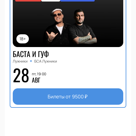
18+
БАСТА И ГУФ
Лужники
БСА Лужники
28
пт, 19:00
АВГ
Билеты от
9500
₽