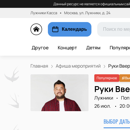
Данный ресурс не является официальным сай
Лужники Касса
Москва, ул. Лужники, д. 24
Календарь
Другое
Концерт
Детям
Популяр
Главная
Афиша мероприятий
Руки Вверх
Популярное
Вы
Руки Вве
Лужники
Поп
26 июл.
20:0
ВЫБОР ДАТЫ