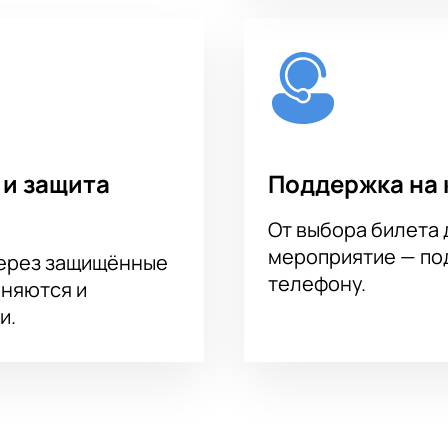
 и защита
Поддержка на 
От выбора билета 
мероприятие — под
через защищённые
телефону.
аняются и
и.