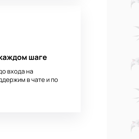
каждом шаге
до входа на
держим в чате и по