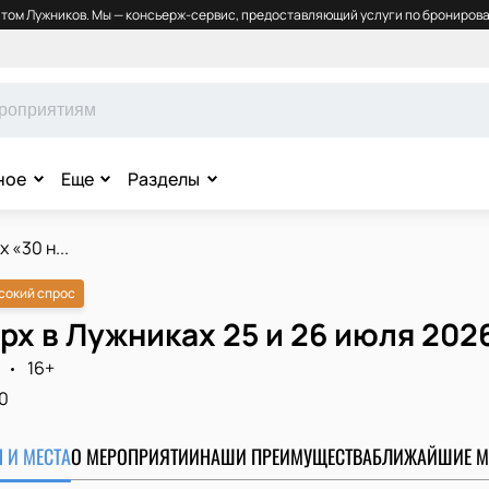
том Лужников. Мы — консьерж-сервис, предоставляющий услуги по бронирова
ное
Еще
Разделы
 «30 н...
сокий спрос
рх в Лужниках 25 и 26 июля 202
16+
0
 И МЕСТА
О МЕРОПРИЯТИИ
НАШИ ПРЕИМУЩЕСТВА
БЛИЖАЙШИЕ М