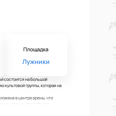
Площадка
Лужники
рый состоится на Большой
ию культовой группы, которая на
ложена в центре арены, что
 самом эпицентре события,
ссийских артистов на крупнейшем