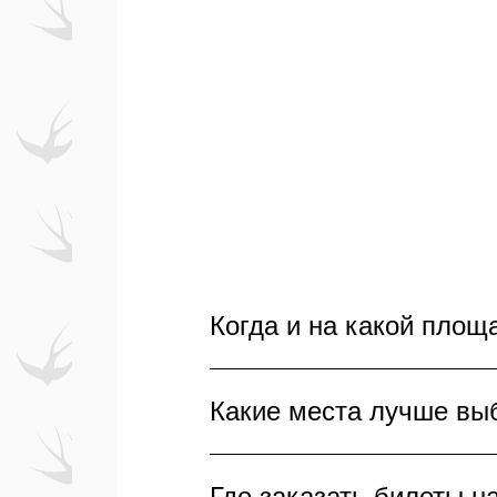
Когда и на какой площ
Концерт группы «Руки Вве
Какие места лучше вы
столицы — в Лужниках. Зр
настоящего праздника для
Выбирая места на концерт 
Где заказать билеты н