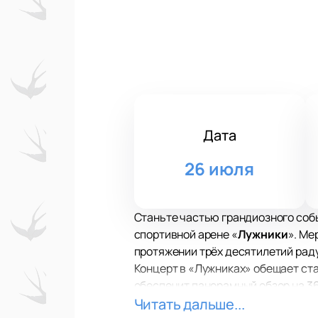
Дата
26 июля
Станьте частью грандиозного со
спортивной арене «
Лужники
». Ме
протяжении трёх десятилетий раду
Концерт в «Лужниках» обещает ст
обеспечит панорамный обзор на 36
независимо от места в зале. Тако
Читать дальше...