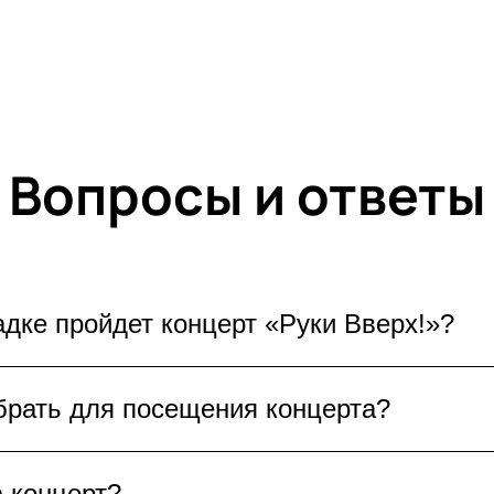
Вопросы и ответы
адке пройдет концерт «Руки Вверх!»?
рх!» пройдет
25 и 26 июля 2026
на одной из са
брать для посещения концерта?
ителей ждёт грандиозное шоу, любимые хиты 
 всех поклонников легендарной группы!
«Руки Вверх!» в Москве, обратите внимание н
а концерт?