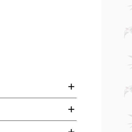
мых масштабных площадок
и неповторимая атмосфера
а фан-зону — там