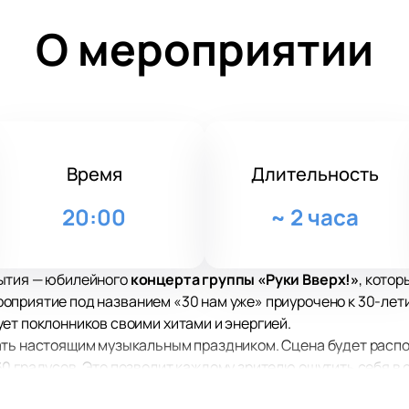
О мероприятии
Время
Длительность
20:00
~
2 часа
бытия — юбилейного
концерта группы «Руки Вверх!»
, кото
роприятие под названием «30 нам уже» приурочено к 30-лет
ет поклонников своими хитами и энергией.
ать настоящим музыкальным праздником. Сцена будет распо
0 градусов. Это позволит каждому зрителю ощутить себя в
е уникальное расположение сцены — новаторский шаг для ро