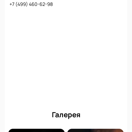
+7 (499) 460-62-98
Купить билеты на хип-хоп Басты
концерт в Москве онлайн
Продажа билетов на сольное выступление
Басты
уже открыта. На нашем сайте вы можете
безопасно оформить покупку билетов: выберите
категорию места на интерактивной схеме
«Лужников», укажите контактные данные и
завершите оплату. После оплаты система
обеспечивает мгновенную доставку электронных
билетов на вашу электронную почту.
Баста споёт золотые хиты и новые треки — успейте
купить билеты онлайн, количество билетов
ограничено!
Галерея