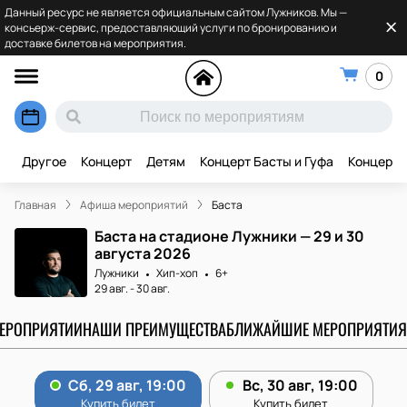
Данный ресурс не является официальным сайтом Лужников. Мы —
консьерж-сервис, предоставляющий услуги по бронированию и
доставке билетов на мероприятия.
0
Другое
Концерт
Детям
Концерт Басты и Гуфа
Концерт 
Главная
Афиша мероприятий
Баста
Баста на стадионе Лужники — 29 и 30
августа 2026
Лужники
Хип-хоп
6+
29 авг.
-
30 авг.
МЕРОПРИЯТИИ
НАШИ ПРЕИМУЩЕСТВА
БЛИЖАЙШИЕ МЕРОПРИЯТИЯ