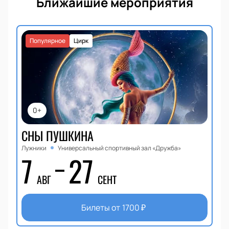
Ближайшие мероприятия
Популярное
Цирк
0+
СНЫ ПУШКИНА
Лужники
Универсальный спортивный зал «Дружба»
7
27
АВГ
СЕНТ
Билеты от
1700
₽