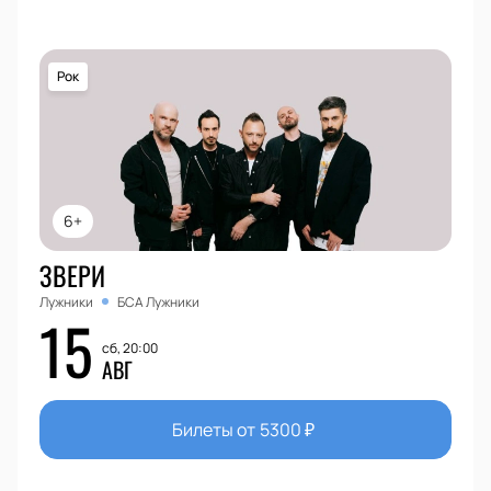
Рок
6+
ЗВЕРИ
Лужники
БСА Лужники
15
сб, 20:00
АВГ
Билеты от
5300
₽