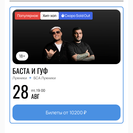
Популярное
Хип-хоп
Скоро Sold Out
18+
БАСТА И ГУФ
Лужники
БСА Лужники
28
пт, 19:00
АВГ
Билеты от
10200
₽