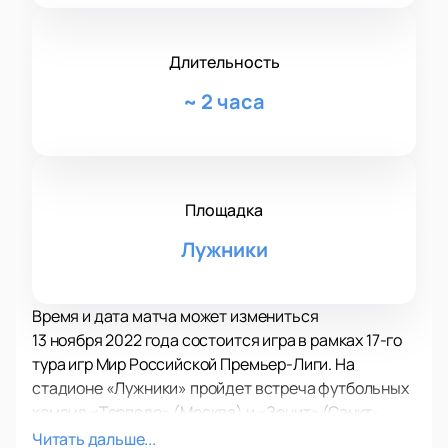
Длительность
~
2 часа
Площадка
Лужники
Время и дата матча может измениться
13 ноября 2022 года состоится игра в рамках 17-го
тура игр Мир Российской Премьер-Лиги. На
стадионе «Лужники» пройдет встреча футбольных
команд «Торпедо» (Москва) и «Зенит» (Санкт-
Петербург).
Читать дальше...