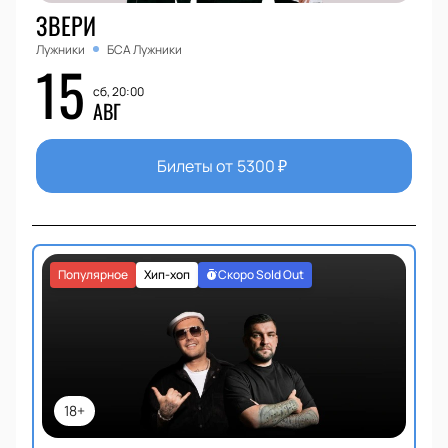
ЗВЕРИ
Лужники
БСА Лужники
15
сб, 20:00
АВГ
Билеты от
5300
₽
Популярное
Хип-хоп
Скоро Sold Out
18+