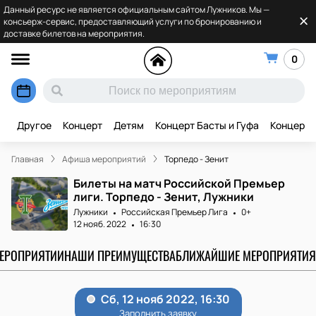
Данный ресурс не является официальным сайтом Лужников. Мы —
консьерж-сервис, предоставляющий услуги по бронированию и
доставке билетов на мероприятия.
0
Другое
Концерт
Детям
Концерт Басты и Гуфа
Концерт 
Главная
Афиша мероприятий
Торпедо - Зенит
Билеты на матч Российской Премьер
лиги. Торпедо - Зенит, Лужники
Лужники
Российская Премьер Лига
0+
12 нояб. 2022
16:30
МЕРОПРИЯТИИ
НАШИ ПРЕИМУЩЕСТВА
БЛИЖАЙШИЕ МЕРОПРИЯТИЯ