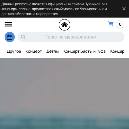
Данный ресурс не является официальным сайтом Лужников. Мы —
консьерж-сервис, предоставляющий услуги по бронированию и
доставке билетов на мероприятия.
0
Другое
Концерт
Детям
Концерт Басты и Гуфа
Концерт 