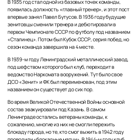
В 1935 год стал одной из базовых точек команды,
появилась должность «главный тренер», и этот пост
впервые занял Павел Бутусов. В 1936 году будущие
зенитовцы сменили тренера и дебютировали в
первом Чемпионате СССР по футболу под названием
«Сталинец». Потом был Кубок СССР, серия побед, но
сезон команда завершила на 4 месте.
В 1939-м году Ленинградский металлический завод,
под шефством которого был клуб, переходит в
ведомство Наркомата вооружений. Тут было свое
ДСО «Зенит» и ФК был переименован, под этим
названием он существует до сих пор.
Во время Великой Отечественной Войны основной
состав эвакуировали под Казань. В самом
Ленинграде остались ветераны команды, к
сожалению, многие из них не смогли пережить
блокаду города, но те, кто смог выжить в 1942 году
проводили «блокадные матчи». В 1944-м году клуб