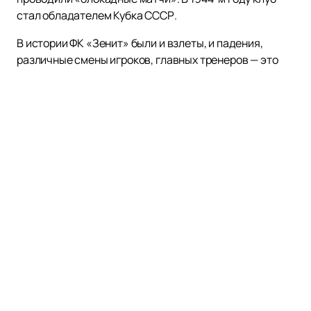
стал обладателем Кубка СССР.
В истории ФК «Зенит» были и взлеты, и падения,
различные смены игроков, главных тренеров — это
целый живой организм, который пережил многое и
еще продолжает жить, радуя своих многочисленных
болельщиков.
В 1984 году «Зенит» становится Чемпионом СССР. В
современной истории они становились четырежды
обладателем Суперкубка России, обладателем Кубка
премьер-лиги в 2003 году. В их копилки победы и в
Евро Лиге: Кубок УЕФА 2007/08 и Суперкубок УЕФА
2008.
Купить билеты на все матчи футбольного клуба
«Зенит»
как на домашней арене, так и на выездные
игры, а так же посмотреть афишу и расписание
матчей футбольного клуба, можно на нашем сайте.