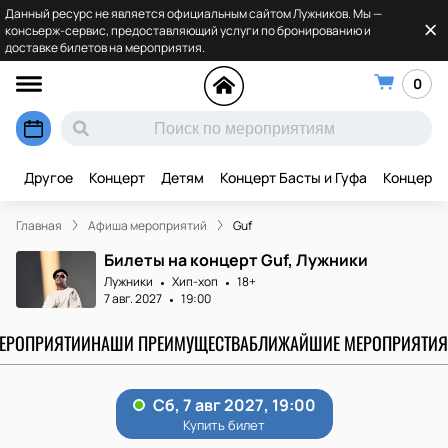
Данный ресурс не является официальным сайтом Лужников. Мы —
консьерж-сервис, предоставляющий услуги по бронированию и
доставке билетов на мероприятия.
0
Другое
Концерт
Детям
Концерт Басты и Гуфа
Концерт 
Главная
Афиша мероприятий
Guf
Билеты на концерт Guf, Лужники
Лужники
Хип-хоп
18+
7 авг. 2027
19:00
МЕРОПРИЯТИИ
НАШИ ПРЕИМУЩЕСТВА
БЛИЖАЙШИЕ МЕРОПРИЯТИЯ