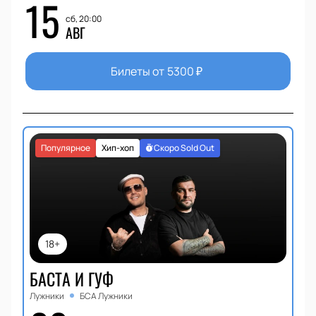
15
сб, 20:00
АВГ
Билеты от
5300
₽
Популярное
Хип-хоп
Скоро Sold Out
18+
БАСТА И ГУФ
Лужники
БСА Лужники