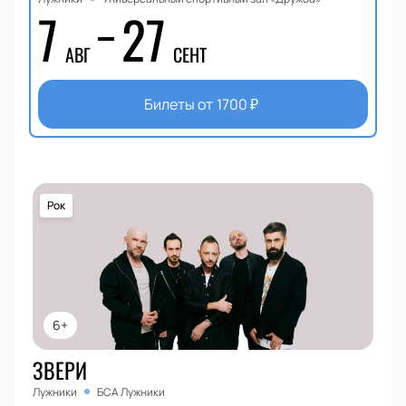
7
27
АВГ
СЕНТ
Билеты от
1700
₽
Рок
6+
ЗВЕРИ
Лужники
БСА Лужники