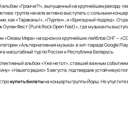
й альбом «Громче?!», выпущенный на крупнейшем рекорд-лей
ктива: группа начала активно выступать с сольными концер
ми, как «Тараканы!», «Пурген», и «Бригадный подряд». Отд
к Оупен Фест (Punk Rock Open Fest)», где музыканты выступ
бом «Оковы Мира» на одном из крупнейших лейблов СНГ — 
атегории «Альтернативная музыка» в хит-параде Google Play 
я в масштабный тур по России и Республике Беларусь.
спективный альбом «Уже не тот», ставший важным событием
ну» «Нашего радио» 5 августа, подтвердив устойчивую по
ыстро
купить билеты
на концерты группы Йорш. Не упустите