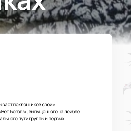
вывает поклонников своим
Нет Богов!», выпущенного на лейбле
ального пути группы и первых