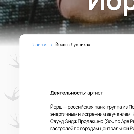
Главная
Йорш в Лужниках
Деятельность
:
артист
Йорш — российская панк-группа из П
энергичным и искренним звучанием. 
Саунд Эйдж Продакшнс (Sound Age Pro
гастролей по городам центральной Р