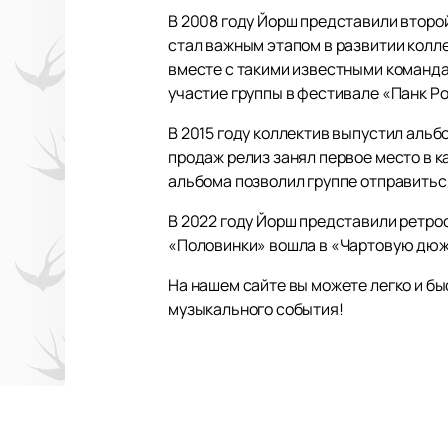
В 2008 году Йорш представили второ
стал важным этапом в развитии колле
вместе с такими известными команда
участие группы в фестивале «Панк Ро
В 2015 году коллектив выпустил аль
продаж релиз занял первое место в к
альбома позволил группе отправитьс
В 2022 году Йорш представили ретро
«Половинки» вошла в «Чартовую дюжи
На нашем сайте вы можете легко и б
музыкального события!