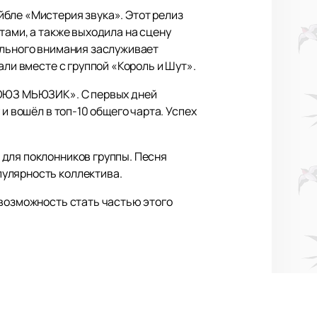
бле «Мистерия звука». Этот релиз
тами, а также выходила на сцену
ельного внимания заслуживает
али вместе с группой «Король и Шут».
«СОЮЗ МЬЮЗИК». С первых дней
и вошёл в топ-10 общего чарта. Успех
 для поклонников группы. Песня
пулярность коллектива.
 возможность стать частью этого