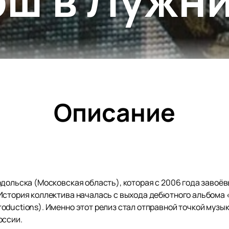
Описание
одольска (Московская область), которая с 2006 года завоё
История коллектива началась с выхода дебютного альбома «
ductions). Именно этот релиз стал отправной точкой музык
оссии.