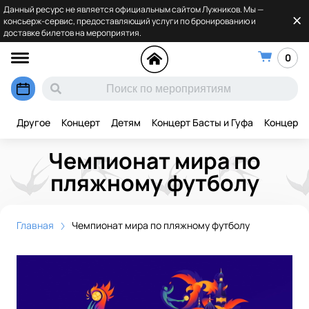
Данный ресурс не является официальным сайтом Лужников. Мы —
консьерж-сервис, предоставляющий услуги по бронированию и
доставке билетов на мероприятия.
0
Другое
Концерт
Детям
Концерт Басты и Гуфа
Концерт 
Чемпионат мира по
пляжному футболу
Главная
Чемпионат мира по пляжному футболу