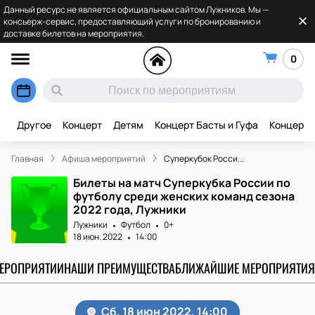
Данный ресурс не является официальным сайтом Лужников. Мы —
консьерж-сервис, предоставляющий услуги по бронированию и
доставке билетов на мероприятия.
0
Другое
Концерт
Детям
Концерт Басты и Гуфа
Концерт 
Главная
Афиша мероприятий
Суперкубок Росси...
Билеты на матч Суперкубка России по
футболу среди женских команд сезона
2022 года, Лужники
Лужники
Футбол
0+
18 июн. 2022
14:00
МЕРОПРИЯТИИ
НАШИ ПРЕИМУЩЕСТВА
БЛИЖАЙШИЕ МЕРОПРИЯТИЯ