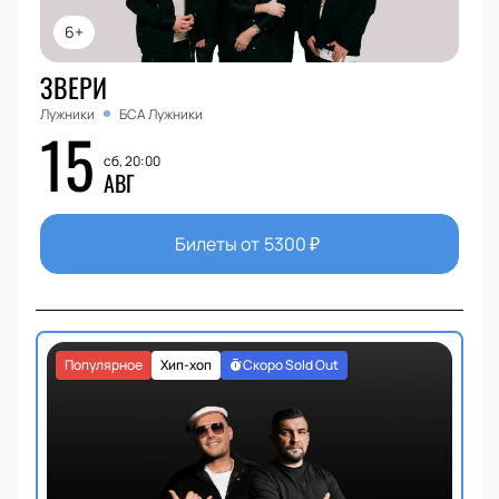
6+
ЗВЕРИ
Лужники
БСА Лужники
15
сб, 20:00
АВГ
Билеты от
5300
₽
Популярное
Хип-хоп
Скоро Sold Out