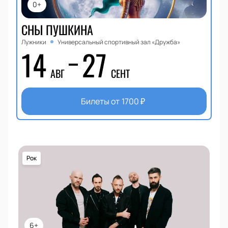
0+
СНЫ ПУШКИНА
Лужники
Универсальный спортивный зал «Дружба»
14
27
АВГ
СЕНТ
Билеты от
1700
₽
Рок
6+