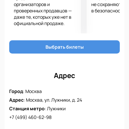
достижений.
организаторов и
не сохраняются 
проверенных продавцов —
в безопасности.
Довольно сложно выделить фаворита в этом
даже те, которых уже нет в
матче. А это значит, что зрители на трибунах могут
официальной продаже.
рассчитывать на полноценную игровую интригу.
Поддержите любимых игроков, купив билеты на
матч ФК «Торпедо» - ФК «Крылья Советов» на
нашем сайте, кликнув на понравившееся вам
Выбрать билеты
место. Теперь вам не нужно будет стоять в
километровых очередях или платить баснословные
деньги, покупая билеты у перекупщиков.
Адрес
Город
:
Москва
Адрес
:
Москва, ул. Лужники, д. 24
Станция метро
:
Лужники
+7 (499) 460-62-98