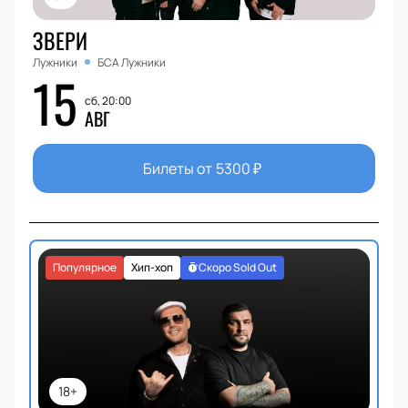
ЗВЕРИ
Лужники
БСА Лужники
15
сб, 20:00
АВГ
Билеты от
5300
₽
Популярное
Хип-хоп
Скоро Sold Out
18+