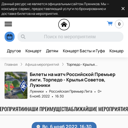
Данный ресурс не является официальным сайтом Лужников. Мы —
консьерж-сервис, предоставляющий услуги по бронированию и
доставке билетов на мероприятия.
0
Другое
Концерт
Детям
Концерт Басты и Гуфа
Концерт 
Главная
Афиша мероприятий
Торпедо - Крылья...
Билеты на матч Российской Премьер
лиги. Торпедо - Крылья Советов,
Лужники
Лужники
Российская Премьер Лига
0+
6 нояб. 2022
16:30
МЕРОПРИЯТИИ
НАШИ ПРЕИМУЩЕСТВА
БЛИЖАЙШИЕ МЕРОПРИЯТИЯ