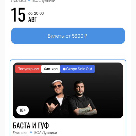
Лужники
БСА Лужники
15
сб, 20:00
АВГ
Билеты от
5300
₽
Популярное
Хип-хоп
Скоро Sold Out
18+
БАСТА И ГУФ
Лужники
БСА Лужники