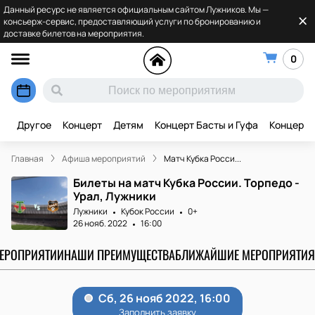
Данный ресурс не является официальным сайтом Лужников. Мы —
консьерж-сервис, предоставляющий услуги по бронированию и
доставке билетов на мероприятия.
0
Другое
Концерт
Детям
Концерт Басты и Гуфа
Концерт 
Главная
Афиша мероприятий
Матч Кубка Росси...
Билеты на матч Кубка России. Торпедо -
Урал, Лужники
Лужники
Кубок России
0+
26 нояб. 2022
16:00
МЕРОПРИЯТИИ
НАШИ ПРЕИМУЩЕСТВА
БЛИЖАЙШИЕ МЕРОПРИЯТИЯ