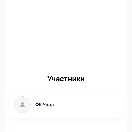
раскупают! Без очередей и опасности вашему
здоровью покупка осуществляется онлайн. После
проведения оплаты мы пришлём вам чек и билеты.
Участники
ФК Урал