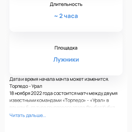
Длительность
~
2 часа
Площадка
Лужники
Дата и время начала мачта может изменится.
Торпедо - Урал
18 ноября 2022 года состоится матч между двумя
известными командами «Торпедо» - «Урал» в
рамках 6-го тура группового этапа Фонбет Кубка
России по футболу. Не упустите свой шанс стать
Читать дальше...
свидетелем незабываемых событий в истории
отечественного футбола!