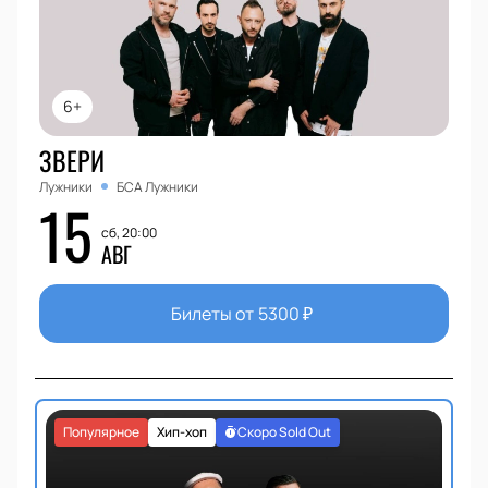
6+
ЗВЕРИ
Лужники
БСА Лужники
15
сб, 20:00
АВГ
Билеты от
5300
₽
Популярное
Хип-хоп
Скоро Sold Out