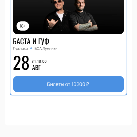
18+
БАСТА И ГУФ
Лужники
БСА Лужники
28
пт, 19:00
АВГ
Билеты от
10200
₽