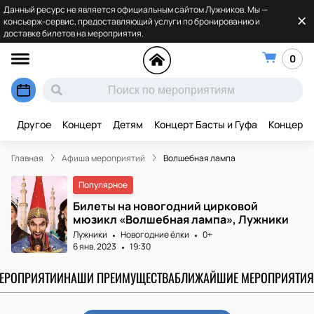
Данный ресурс не является официальным сайтом Лужников. Мы —
консьерж-сервис, предоставляющий услуги по бронированию и
доставке билетов на мероприятия.
0
Другое
Концерт
Детям
Концерт Басты и Гуфа
Концерт 
Главная
Афиша мероприятий
Волшебная лампа
Популярное
Билеты на новогодний цирковой
мюзикл «Волшебная лампа», Лужники
Лужники
Новогодние ёлки
0+
6 янв. 2023
19:30
МЕРОПРИЯТИИ
НАШИ ПРЕИМУЩЕСТВА
БЛИЖАЙШИЕ МЕРОПРИЯТИЯ