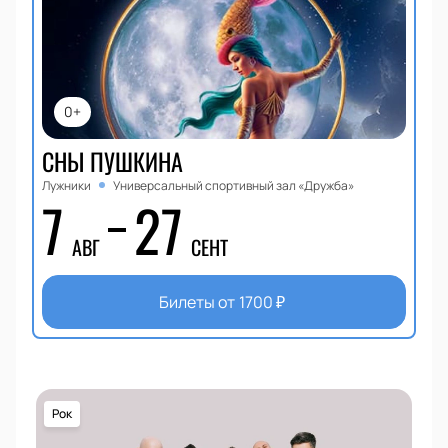
0+
СНЫ ПУШКИНА
Лужники
Универсальный спортивный зал «Дружба»
7
27
АВГ
СЕНТ
Билеты от
1700
₽
Рок