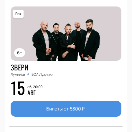
Рок
6+
ЗВЕРИ
Лужники
БСА Лужники
15
сб, 20:00
АВГ
Билеты от
5300
₽