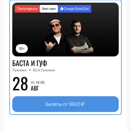
Популярное
Хип-хоп
Скоро Sold Out
18+
БАСТА И ГУФ
Лужники
БСА Лужники
28
пт, 19:00
АВГ
Билеты от
9600
₽