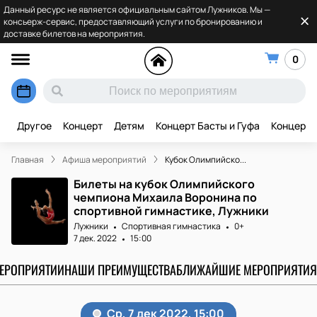
Данный ресурс не является официальным сайтом Лужников. Мы —
консьерж-сервис, предоставляющий услуги по бронированию и
доставке билетов на мероприятия.
0
Другое
Концерт
Детям
Концерт Басты и Гуфа
Концерт 
Главная
Афиша мероприятий
Кубок Олимпийско...
Билеты на кубок Олимпийского
чемпиона Михаила Воронина по
спортивной гимнастике, Лужники
Лужники
Спортивная гимнастика
0+
7 дек. 2022
15:00
МЕРОПРИЯТИИ
НАШИ ПРЕИМУЩЕСТВА
БЛИЖАЙШИЕ МЕРОПРИЯТИЯ