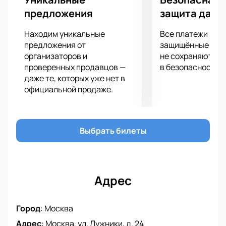
победу!
предложения
защита данн
Находим уникальные
Все платежи про
предложения от
защищённые шлю
организаторов и
не сохраняются 
проверенных продавцов —
в безопасности.
даже те, которых уже нет в
официальной продаже.
Выбрать билеты
Адрес
Город
:
Москва
Адрес
:
Москва, ул. Лужники, д. 24