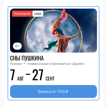
Популярное
Цирк
0+
СНЫ ПУШКИНА
Лужники
Универсальный спортивный зал «Дружба»
7
27
АВГ
СЕНТ
Билеты от
1700
₽