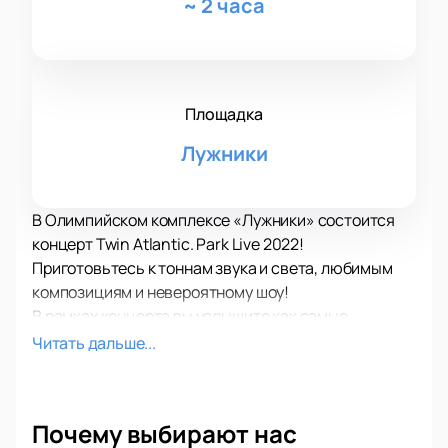
~
2 часа
Площадка
Лужники
В Олимпийском комплексе «Лужники» состоится
концерт Twin Atlantic. Park Live 2022!
Приготовьтесь к тоннам звука и света, любимым
композициям и невероятному шоу!
В рамках концерта вы услышите как самые
популярные и проверенные временем композиции,
Читать дальше...
так и свежие новинки в репертуаре Twin Atlantic.
Park Live 2022, вышедшие в недавних альбомах.
Выступление Twin Atlantic. Park Live 2022 – это
Почему выбирают нас
всегда море позитива, драйва, самых ярких