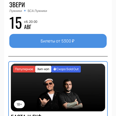
ЗВЕРИ
Лужники
БСА Лужники
15
сб, 20:00
АВГ
Билеты от
5300
₽
Популярное
Хип-хоп
Скоро Sold Out
18+