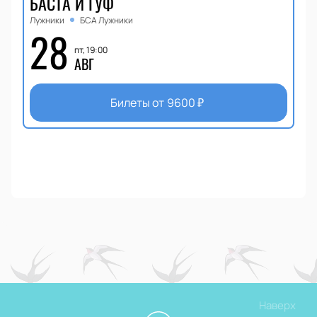
БАСТА И ГУФ
Лужники
БСА Лужники
28
пт, 19:00
АВГ
Билеты от
9600
₽
Наверх