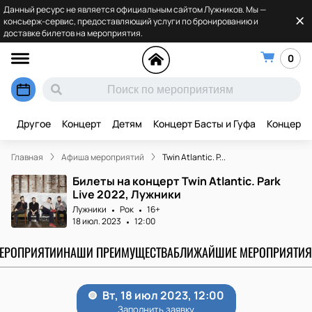
Данный ресурс не является официальным сайтом Лужников. Мы —
консьерж-сервис, предоставляющий услуги по бронированию и
доставке билетов на мероприятия.
0
Другое
Концерт
Детям
Концерт Басты и Гуфа
Концерт 
Главная
Афиша мероприятий
Twin Atlantic. P...
Билеты на концерт Twin Atlantic. Park
Live 2022, Лужники
Лужники
Рок
16+
18 июл. 2023
12:00
МЕРОПРИЯТИИ
НАШИ ПРЕИМУЩЕСТВА
БЛИЖАЙШИЕ МЕРОПРИЯТИЯ