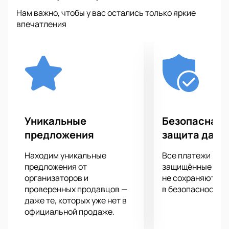
эмоций, которые только может подарить подобное
Нам важно, чтобы у вас остались только яркие
шоу. Вас ожидает яркое шоу, мегатонны
впечатления
качественного звука, а также световые и лазерные
эффекты. Благодаря экранам на сцене вы увидите
любимого Twin Atlantic. Park Live 2022 из любой
точки Олимпийского комплекса «Лужники»,
несмотря на то, на каком расстоянии от сцены вы
находитесь.
Подарите себе невероятные впечатления от
посещения концерта своего любимого
Уникальные
Безопасная 
исполнителя!
предложения
защита данн
Находим уникальные
Все платежи про
предложения от
защищённые шлю
организаторов и
не сохраняются 
проверенных продавцов —
в безопасности.
даже те, которых уже нет в
официальной продаже.