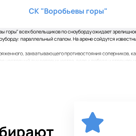
СК "Воробьевы горы"
вы горы" всех болельщиков по сноуборду ожидает зрелищно
ноуборду: параллельный слалом. На арене сойдутся известн
ряженного, захватывающего противостояния соперников, ка
акое настоящий дух соперничества, воля к победе и стремле
ого важного момента, потому что следить за происходящим н
 непосредственным участником этого спортивного шоу, ведь
я физическая форма, подготовка и мастерство!
иков запомнится вам надолго!
ыбирают