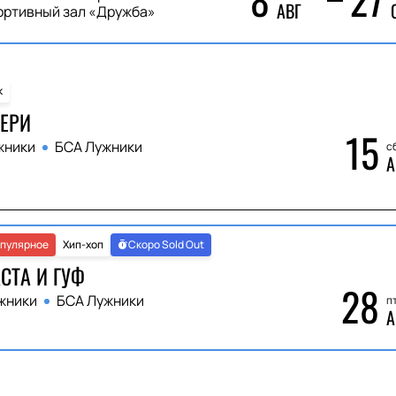
АВГ
ортивный зал «Дружба»
к
ЕРИ
15
жники
БСА Лужники
сб
А
пулярное
Хип-хоп
Скоро Sold Out
СТА И ГУФ
28
жники
БСА Лужники
пт
А