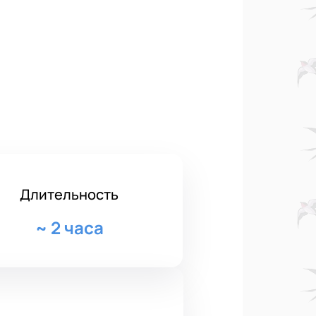
Длительность
~
2 часа