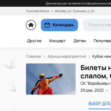
Данный ресурс не является официальным сай
Лужники Касса
Москва, ул. Лужники, д. 24
Календарь
Другое
Концерт
Детям
Популяр
Главная
Афиша мероприятий
Кубок чем
Билеты 
слалом,
СК "Воробьевы 
29 дек. 2022
ВЫБОР ДАТЫ