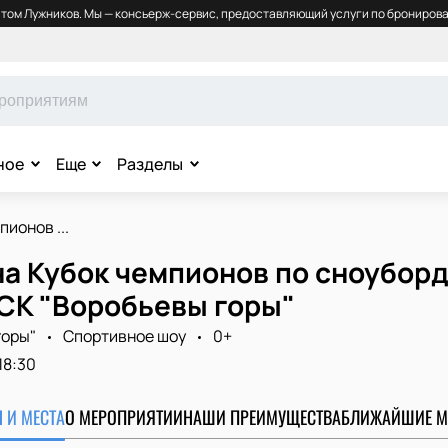
том Лужников. Мы — консьерж-сервис, предоставляющий услуги по бронирова
ное
Еще
Разделы
пионов ...
на Кубок чемпионов по сноубор
 СК "Воробьевы горы"
горы"
Спортивное шоу
0+
18:30
 И МЕСТА
О МЕРОПРИЯТИИ
НАШИ ПРЕИМУЩЕСТВА
БЛИЖАЙШИЕ М