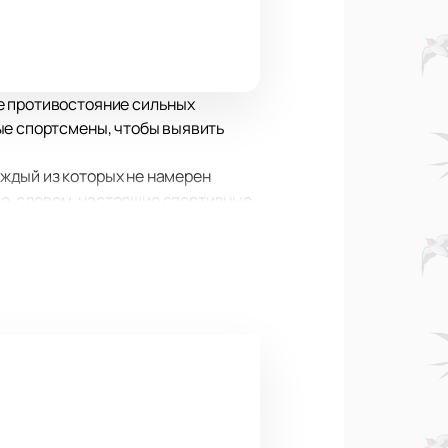
е противостояние сильных
ые спортсмены, чтобы выявить
ждый из которых не намерен
ние, словом, настоящие спортивные
а арене будете буквально затаив
 ваша поддержка с трибун важна