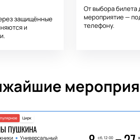
От выбора билета 
мероприятие — под
через защищённые
телефону.
аняются и
и.
ижайшие мероприя
пулярное
Цирк
НЫ ПУШКИНА
8
27
жники
Универсальный
сб, 12:00
в