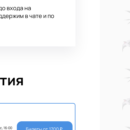
до входа на
держим в чате и по
тия
с, 16:00
Билеты от
1700
₽