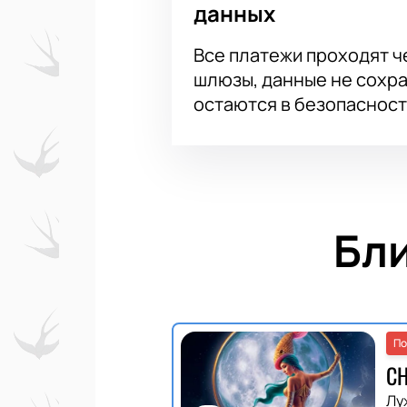
данных
Все платежи проходят 
шлюзы, данные не сохр
остаются в безопасност
Бл
По
С
Лу