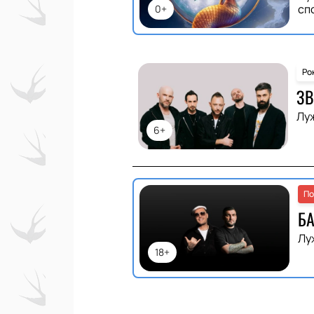
сп
0+
Ро
ЗВ
Лу
6+
По
БА
Лу
18+