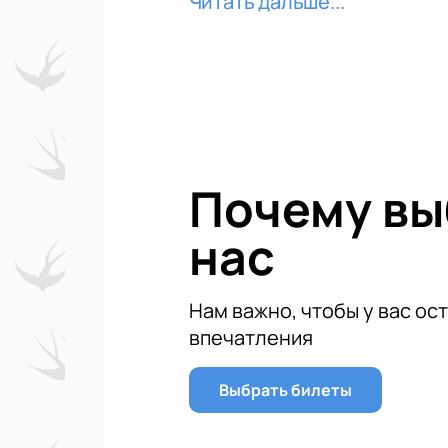
Читать дальше...
нас вы найдете удобную онлайн-фо
Не упустите шанс побывать на одн
гимнастике - это идеальный повод
Великолепные выступления, эмоци
Не упустите возможность принять у
художественной гимнастике 14 - 17
готовьтесь к волшебному путешест
Почему в
нас
Нам важно, чтобы у вас ос
впечатления
Выбрать билеты