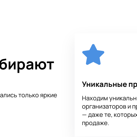
рму заказа, которая позволит вам сэкономить время и избе
ом из самых ярких и захватывающих спортивных событий год
 провести время с семьей или друзьями, окунувшись в атмос
ональное напряжение и невероятная атмосфера ждут вас!
частие в этом уникальном событии. Быстро, легко и просто 
 марта 2024 года в СК Лужники на нашем сайте. Забронируйт
вию в мир изящества и грации!
ыбирают
Уникальные п
тались только яркие
Находим уникальн
организаторов и 
— даже те, которы
продаже.