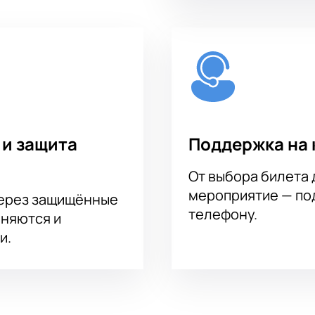
 и защита
Поддержка на 
От выбора билета 
мероприятие — под
через защищённые
телефону.
аняются и
и.