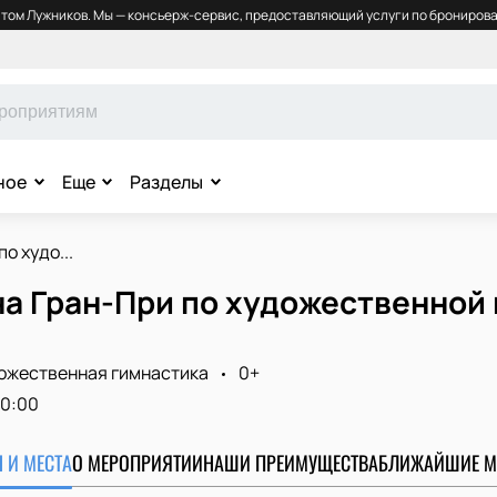
том Лужников. Мы — консьерж-сервис, предоставляющий услуги по бронирова
ное
Еще
Разделы
о худо...
а Гран-При по художественной 
ожественная гимнастика
0+
10:00
 И МЕСТА
О МЕРОПРИЯТИИ
НАШИ ПРЕИМУЩЕСТВА
БЛИЖАЙШИЕ М