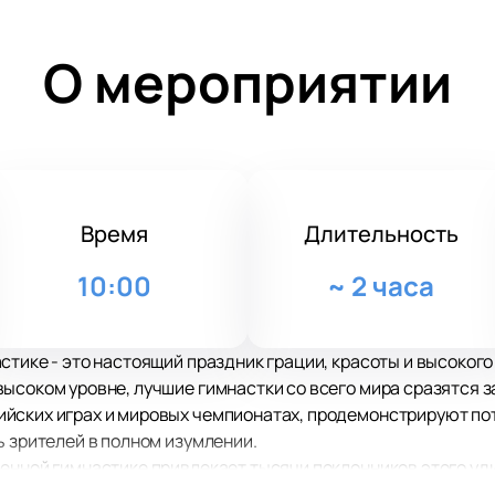
О мероприятии
Время
Длительность
10:00
~
2 часа
стике - это настоящий праздник грации, красоты и высокого
ысоком уровне, лучшие гимнастки со всего мира сразятся з
йских играх и мировых чемпионатах, продемонстрируют по
ь зрителей в полном изумлении.
енной гимнастике привлекает тысячи поклонников этого уд
озволит вам быстро и легко забронировать места на этом з