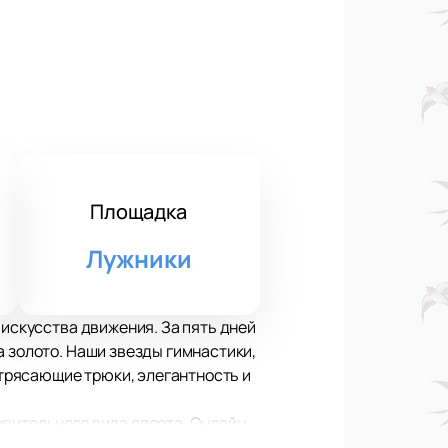
Площадка
Лужники
 искусства движения. За пять дней
а золото. Наши звезды гимнастики,
трясающие трюки, элегантность и
ивительного вида спорта. Онлайн
ахватывающем событии. Только у