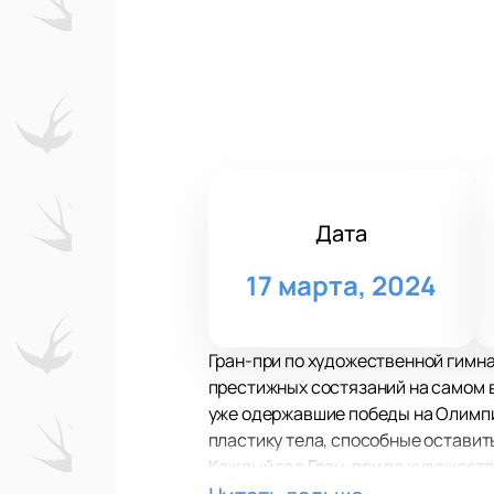
Дата
17 марта, 2024
Гран-при по художественной гимна
престижных состязаний на самом в
уже одержавшие победы на Олимпи
пластику тела, способные оставит
Каждый год Гран-при по художеств
покупка билетов на нашем сайте п