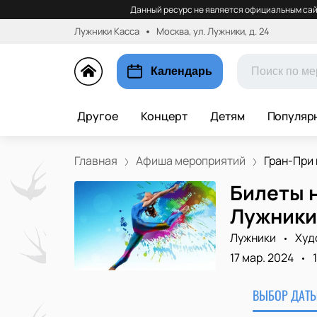
Данный ресурс не является официальным сай
Лужники Касса
Москва, ул. Лужники, д. 24
Календарь
Другое
Концерт
Детям
Популяр
Главная
Афиша мероприятий
Гран-При п
Билеты н
Лужники
Лужники
Худ
17 мар. 2024
ВЫБОР ДАТЫ