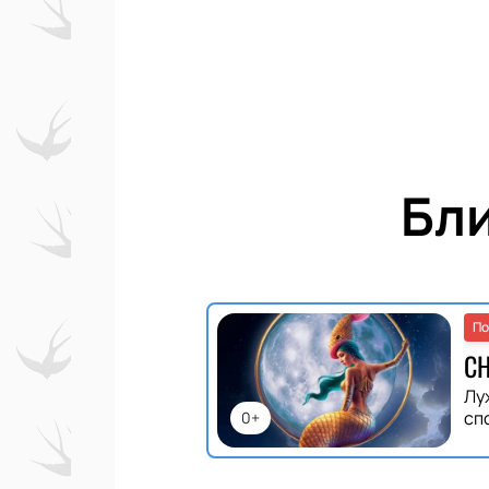
Бл
По
С
Лу
сп
0+