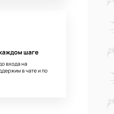
каждом шаге
до входа на
держим в чате и по