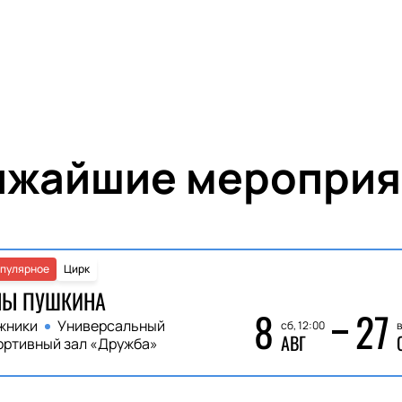
ижайшие мероприя
пулярное
Цирк
НЫ ПУШКИНА
8
27
жники
Универсальный
сб, 12:00
в
АВГ
ортивный зал «Дружба»