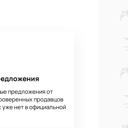
жать лишних хлопот.
а. Гран-при по художественной
феру грации и элегантности.
купите билеты на Гран-при по
е лучшие места уже сейчас и
редложения
ые предложения от
проверенных продавцов
х уже нет в официальной