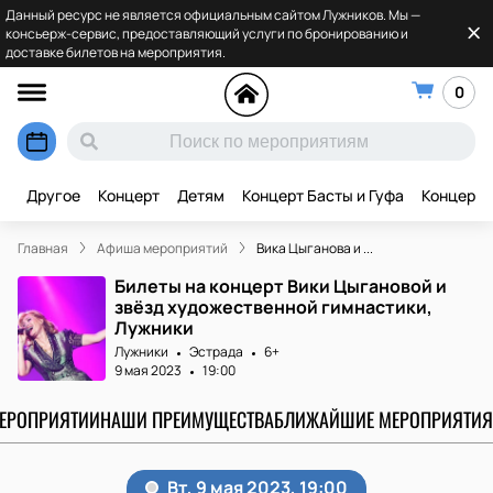
Данный ресурс не является официальным сайтом Лужников. Мы —
консьерж-сервис, предоставляющий услуги по бронированию и
доставке билетов на мероприятия.
0
Другое
Концерт
Детям
Концерт Басты и Гуфа
Концерт 
Главная
Афиша мероприятий
Вика Цыганова и ...
Билеты на концерт Вики Цыгановой и
звёзд художественной гимнастики,
Лужники
Лужники
Эстрада
6+
9 мая 2023
19:00
МЕРОПРИЯТИИ
НАШИ ПРЕИМУЩЕСТВА
БЛИЖАЙШИЕ МЕРОПРИЯТИЯ