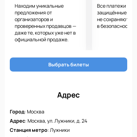
Цыгановой и звезд художественной гимнастики, и
Находим уникальные
Все платежи про
вы окунетесь в мир красоты и эмоций. Это событие
предложения от
защищённые шлю
обязательно стоит вашего внимания, и вы не
организаторов и
не сохраняются 
проверенных продавцов —
в безопасности.
пожалеете о потраченном времени и деньгах.
даже те, которых уже нет в
Будьте готовы к незабываемому празднику!
официальной продаже.
Выбрать билеты
Адрес
Город
:
Москва
Адрес
:
Москва, ул. Лужники, д. 24
Станция метро
:
Лужники