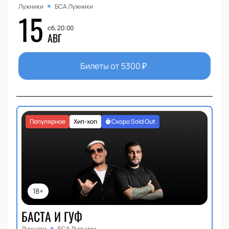
Лужники
БСА Лужники
15
сб, 20:00
АВГ
Билеты от
5300
₽
Популярное
Хип-хоп
Скоро Sold Out
18+
БАСТА И ГУФ
Лужники
БСА Лужники