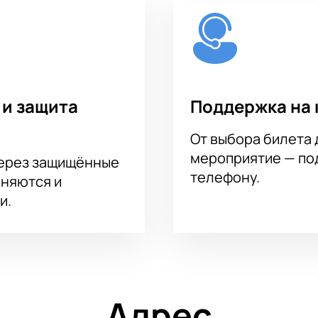
 и защита
Поддержка на 
От выбора билета 
мероприятие — под
через защищённые
телефону.
аняются и
и.
Адрес