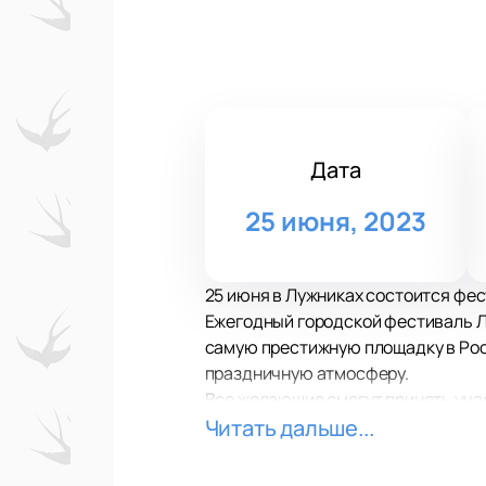
Дата
25 июня, 2023
25 июня в Лужниках состоится фес
Ежегодный городской фестиваль Ла
самую престижную площадку в Рос
праздничную атмосферу.
Все желающие смогут принять учас
спорта и насладиться выступлени
Читать дальше...
На главной сцене Фестивальной п
Jony, L'One, 25/17, Рок-привет, Ег