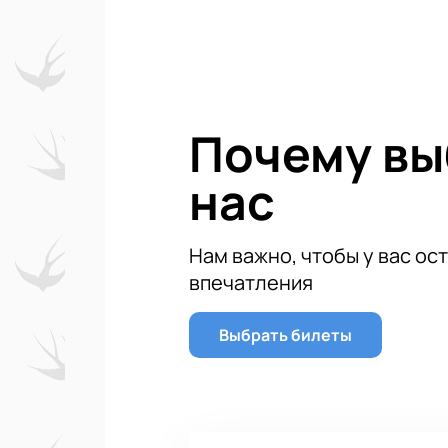
Детский рок-фестиваль откроет к
харизмой. Программа фестиваля "Л
Почему в
нас
Нам важно, чтобы у вас ос
впечатления
Выбрать билеты