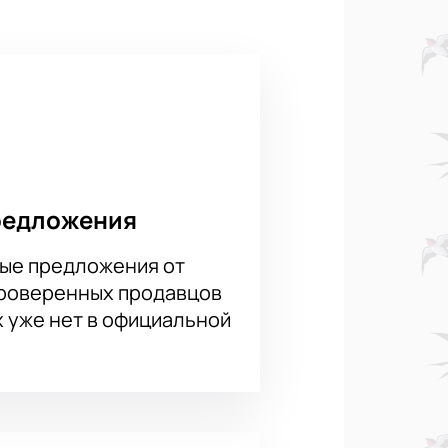
оим профессионализмом и
интересов и возрастов.
редложения
ые предложения от
проверенных продавцов
х уже нет в официальной