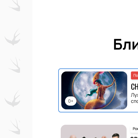
Бл
По
С
Лу
сп
0+
Ро