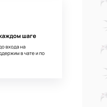
каждом шаге
до входа на
держим в чате и по