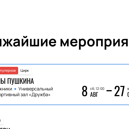
ижайшие мероприя
пулярное
Цирк
НЫ ПУШКИНА
8
27
жники
Универсальный
сб, 12:00
в
АВГ
ортивный зал «Дружба»
к