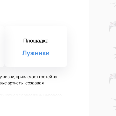
Площадка
Лужники
 жизни, привлекает гостей на
вые артисты, создавая
ообщаться со звездами мирового
ых жанров и направлений, включая