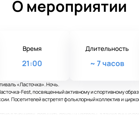
О мероприятии
Время
Длительность
21:00
~
7 часов
тиваль «Ласточка». Ночь.
сточка-Fest, посвященный активному и спортивному образу
сии. Посетителей встретят фольклорный коллектив и цирко
тие в турнирах, получить призы и награды, а также лично п
ями известных блогеров.
лощади выступят популярные артисты различных музыкальн
ор Сесарев, Владимир Солдатов, Влад Соколовский и других.