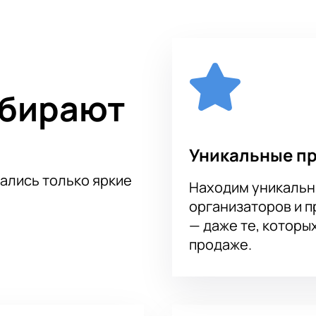
онцертную программу, впечатлив публику прошлого года св
асточка-Fest" обещает быть интересной для людей разных 
ыбирают
Уникальные п
тались только яркие
Находим уникальн
организаторов и 
— даже те, которы
продаже.