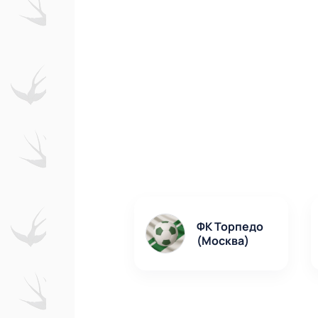
ФК Торпедо
(Москва)