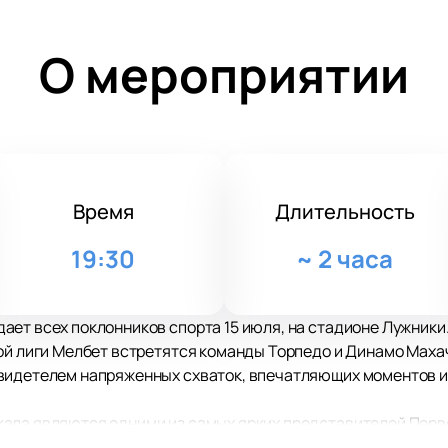
О мероприятии
Время
Длительность
19:30
~
2 часа
ет всех поклонников спорта 15 июля, на стадионе Лужники.
вой лиги Мелбет встретятся команды Торпедо и Динамо Маха
видетелем напряженных схваток, впечатляющих моментов и
ала являются одними из самых ярких представителей Перво
ектива находятся в отличной форме и готовы вложить все св