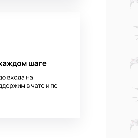
каждом шаге
до входа на
держим в чате и по