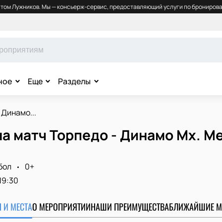
том Лужников. Мы — консьерж-сервис, предоставляющий услуги по бронирова
ное
Еще
Разделы
 Динамо...
а матч Торпедо - Динамо Мх. Ме
бол
0+
19:30
 И МЕСТА
О МЕРОПРИЯТИИ
НАШИ ПРЕИМУЩЕСТВА
БЛИЖАЙШИЕ М