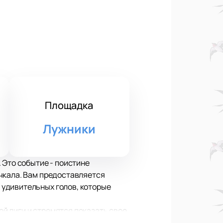
Площадка
Лужники
 Это событие - поистине
чкала. Вам предоставляется
 удивительных голов, которые
й лиги и стремятся показать свое
ои силы, чтобы одержать победу в