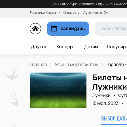
Данный ресурс не является официальным сай
Лужники Касса
Москва, ул. Лужники, д. 24
Календарь
Другое
Концерт
Детям
Популяр
Главная
Афиша мероприятий
Торпедо -
Билеты н
Лужники
Лужники
Фут
15 июл. 2023
ВЫБОР ДАТЫ