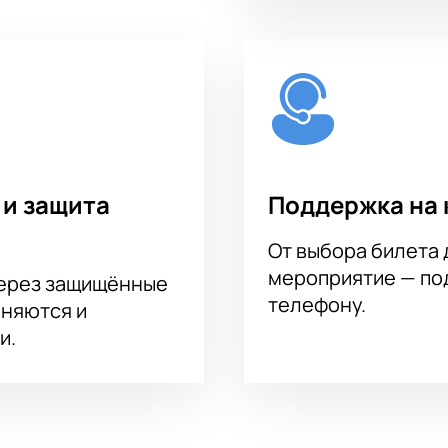
 и защита
Поддержка на 
От выбора билета 
мероприятие — под
через защищённые
телефону.
аняются и
и.