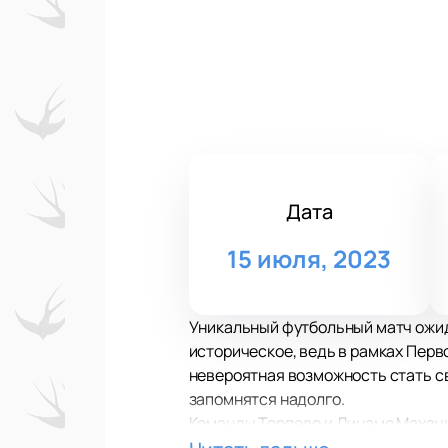
Дата
15 июля, 2023
Уникальный футбольный матч ожида
историческое, ведь в рамках Пер
невероятная возможность стать с
запомнятся надолго.
Команды Торпедо и Динамо Махачк
мастерство и потенциал. Оба колл