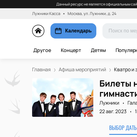
Данный ресурс не является официальным сай
Лужники Касса
Москва, ул. Лужники, д. 24
Календарь
Другое
Концерт
Детям
Популяр
Главная
Афиша мероприятий
Кватро и з
Билеты 
гимнаст
Лужники
Гал
22 авг. 2023
ВЫБОР ДАТЫ