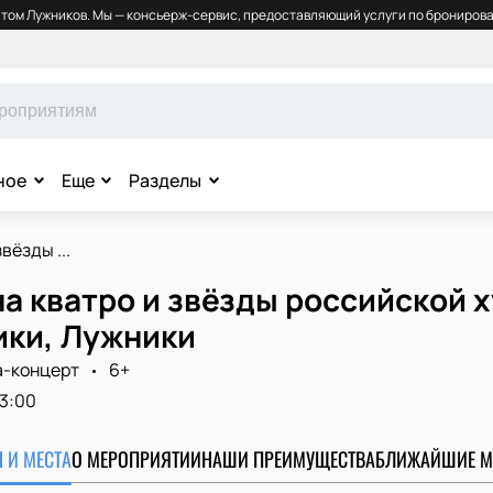
том Лужников. Мы — консьерж-сервис, предоставляющий услуги по бронирова
ное
Еще
Разделы
вёзды ...
на кватро и звёзды российской
ики, Лужники
а-концерт
6+
13:00
 И МЕСТА
О МЕРОПРИЯТИИ
НАШИ ПРЕИМУЩЕСТВА
БЛИЖАЙШИЕ М