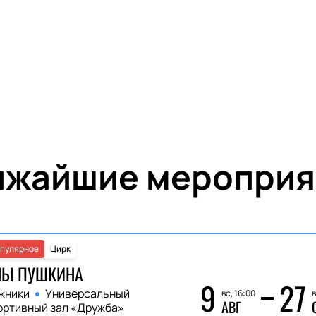
ижайшие мероприя
пулярное
Цирк
НЫ ПУШКИНА
9
27
жники
Универсальный
вс, 16:00
в
АВГ
ортивный зал «Дружба»