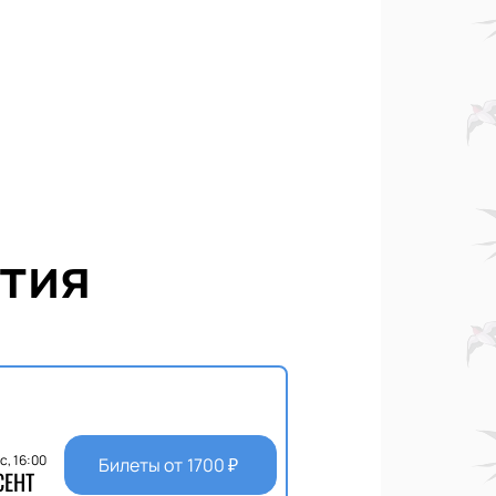
тия
с, 16:00
Билеты от
1700
₽
СЕНТ