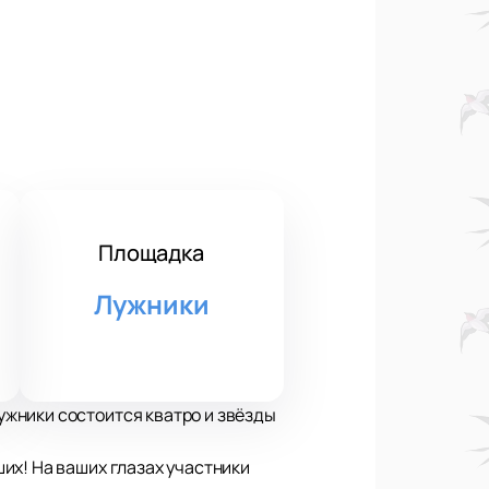
Площадка
Лужники
жники состоится кватро и звёзды
их! На ваших глазах участники