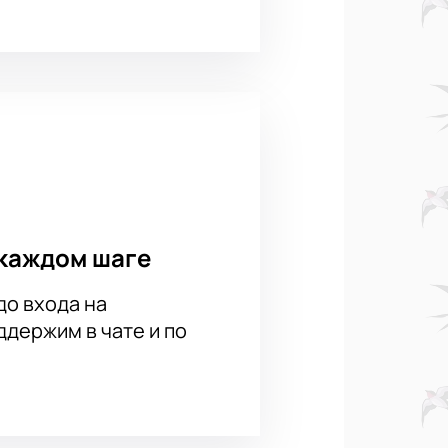
каждом шаге
до входа на
держим в чате и по