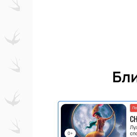
Бл
По
С
Лу
сп
0+