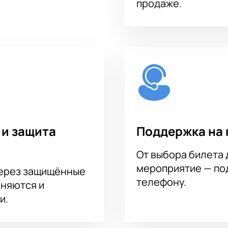
продаже.
 и защита
Поддержка на 
От выбора билета 
мероприятие — под
через защищённые
телефону.
аняются и
и.