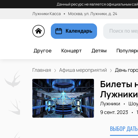
Данный ресурс не является официальным сай
Лужники Касса
Москва, ул. Лужники, д. 24
Календарь
Другое
Концерт
Детям
Популяр
Главная
Афиша мероприятий
День горо
Билеты 
Лужники
Лужники
Шо
9 сент. 2023
ВЫБОР ДАТЫ