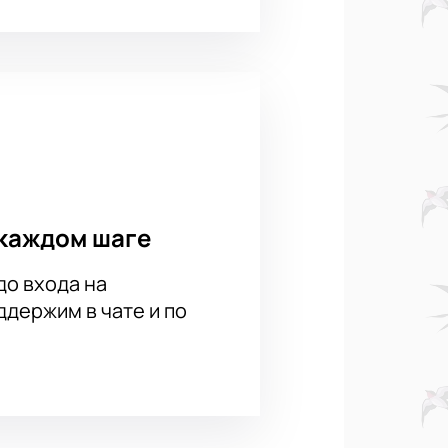
каждом шаге
до входа на
держим в чате и по