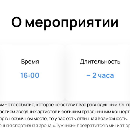
О мероприятии
Время
Длительность
16:00
~
2 часа
 - это событие, которое не оставит вас равнодушным. Он пр
частием звездных артистов и большим праздничным концерто
р в необычном месте, то у вас есть отличная возможность.
венная спортивная арена «Лужники» превратится в миниатю