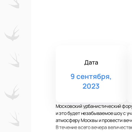
Дата
9 сентября,
2023
Московский урбанистический форум
и это будет незабываемое шоу с у
атмосферу Москвы и провести вече
В течение всего вечера величест