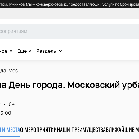
том Лужников. Мы — консьерж-сервис, предоставляющий услуги по бронирова
ное
Еще
Разделы
да. Мос...
на День города. Московский ур
у
0+
16:00
 И МЕСТА
О МЕРОПРИЯТИИ
НАШИ ПРЕИМУЩЕСТВА
БЛИЖАЙШИЕ М