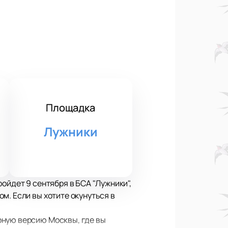
Площадка
Лужники
ойдет 9 сентября в БСА "Лужники",
м. Если вы хотите окунуться в
рную версию Москвы, где вы