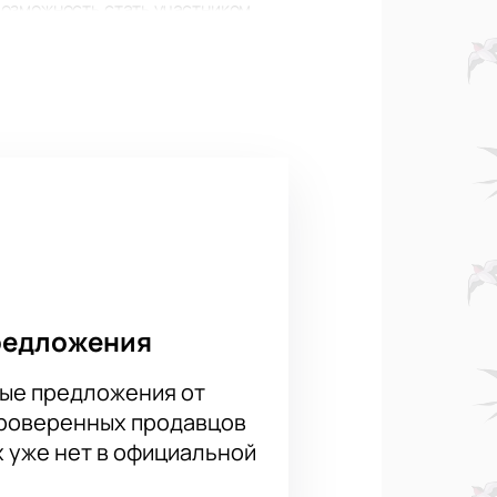
возможность стать участником
ими легендарными хитами. Каждый
группы. Помимо этого, на поле
цы. Прямо перед вами оживет
тистов балета. Их выступления
ваемая встреча с талантами,
 города. Московский
ологичного и заботливого города,
редложения
ые предложения от
проверенных продавцов
х уже нет в официальной