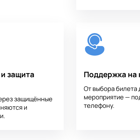
 и защита
Поддержка на 
От выбора билета 
мероприятие — под
через защищённые
телефону.
аняются и
и.