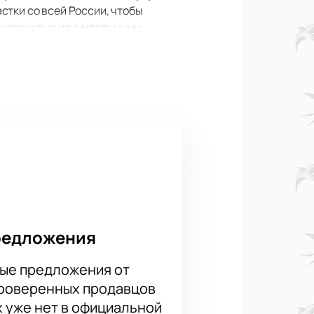
стки со всей России, чтобы
одчеркнутые изумительными
-Усмановой. Здесь созданы все
ста, отличное звуковое и
уютной атмосферой, погрузившись
те билеты уже сейчас на нашем
редложения
ые предложения от
проверенных продавцов
х уже нет в официальной