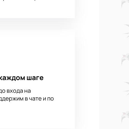
каждом шаге
до входа на
держим в чате и по