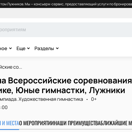
том Лужников. Мы — консьерж-сервис, предоставляющий услуги по бронирова
ное
Еще
Разделы
ские со...
на Всероссийские соревнования
ике, Юные гимнастки, Лужники
мпиада. Художественная гимнастика
0+
:00
 И МЕСТА
О МЕРОПРИЯТИИ
НАШИ ПРЕИМУЩЕСТВА
БЛИЖАЙШИЕ М