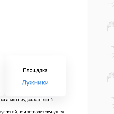
Площадка
Лужники
нования по художественной
туплений, но и позволит окунуться