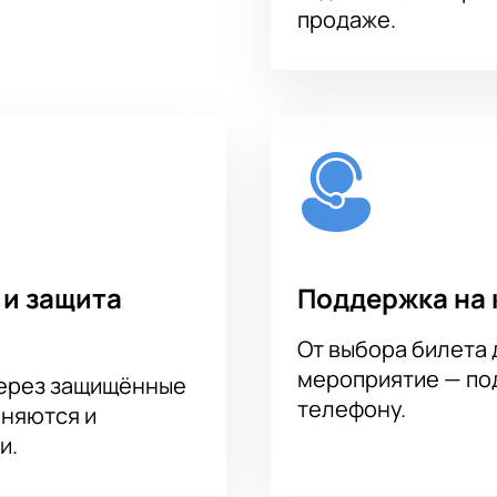
продаже.
 и защита
Поддержка на 
От выбора билета 
мероприятие — под
через защищённые
телефону.
аняются и
и.