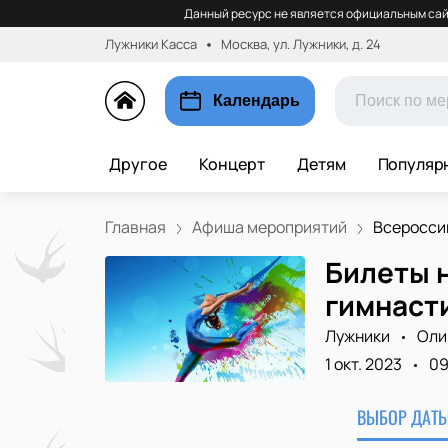
Данный ресурс не является официальным сай
Лужники Касса
Москва, ул. Лужники, д. 24
Календарь
Другое
Концерт
Детям
Популяр
Главная
Афиша мероприятий
Всероссий
Билеты 
гимнаст
Лужники
Оли
1 окт. 2023
09
ВЫБОР ДАТЫ