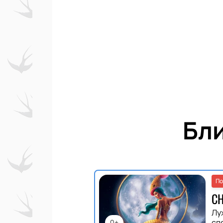
Бл
По
С
Лу
сп
0+