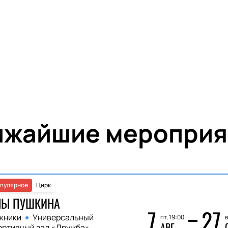
ижайшие мероприя
пулярное
Цирк
НЫ ПУШКИНА
7
27
жники
Универсальный
пт, 19:00
в
АВГ
ортивный зал «Дружба»