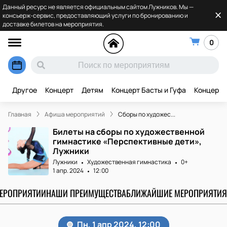
Данный ресурс не является официальным сайтом Лужников. Мы —
консьерж-сервис, предоставляющий услуги по бронированию и
доставке билетов на мероприятия.
0
Другое
Концерт
Детям
Концерт Басты и Гуфа
Концерт 
Главная
Афиша мероприятий
Сборы по художес...
Билеты на сборы по художественной
гимнастике «Перспективные дети»,
Лужники
Лужники
Художественная гимнастика
0+
1 апр. 2024
12:00
МЕРОПРИЯТИИ
НАШИ ПРЕИМУЩЕСТВА
БЛИЖАЙШИЕ МЕРОПРИЯТИЯ