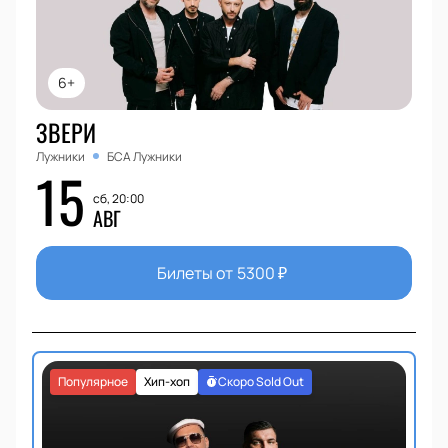
6+
ЗВЕРИ
Лужники
БСА Лужники
15
сб, 20:00
АВГ
Билеты от
5300
₽
Популярное
Хип-хоп
Скоро Sold Out