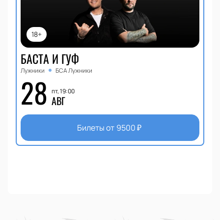
18+
БАСТА И ГУФ
Лужники
БСА Лужники
28
пт, 19:00
АВГ
Билеты от
9500
₽