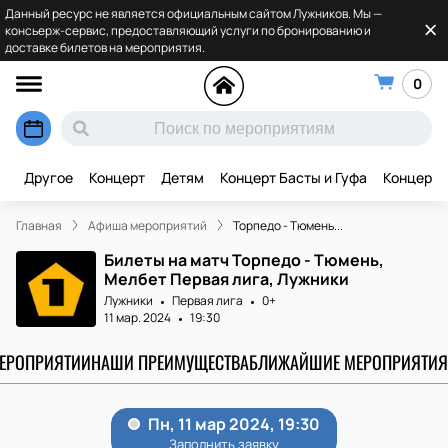
Данный ресурс не является официальным сайтом Лужников. Мы —
консьерж-сервис, предоставляющий услуги по бронированию и
доставке билетов на мероприятия.
0
Другое
Концерт
Детям
Концерт Басты и Гуфа
Концерт 
Главная
Афиша мероприятий
Торпедо - Тюмень...
Билеты на матч Торпедо - Тюмень,
Мелбет Первая лига, Лужники
Лужники
Первая лига
0+
11 мар. 2024
19:30
МЕРОПРИЯТИИ
НАШИ ПРЕИМУЩЕСТВА
БЛИЖАЙШИЕ МЕРОПРИЯТИЯ