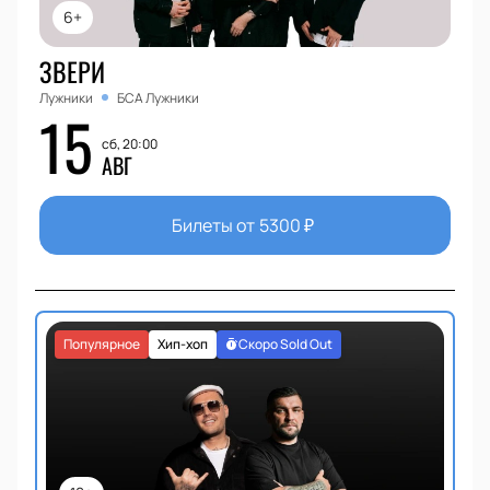
6+
ЗВЕРИ
Лужники
БСА Лужники
15
сб, 20:00
АВГ
Билеты от
5300
₽
Популярное
Хип-хоп
Скоро Sold Out