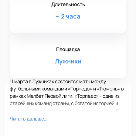
Длительность
~
2 часа
Площадка
Лужники
11 марта в Лужниках состоится матч между
футбольными командами «Торпедо» и «Тюмень» в
рамках Мелбет Первой лиги. «Торпедо» - одна из
старейших команд страны, с богатой историей и
впечатляющей коллекцией титулов и медалей. В
советский период они были постоянными
Читать дальше...
участниками Высшей лиги союзных чемпионатов,
становясь чемпионами СССР в 1960, 1965 и 1976