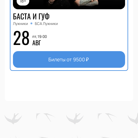
18+
БАСТА И ГУФ
Лужники
БСА Лужники
28
пт, 19:00
АВГ
Билеты от
9500
₽