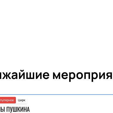
ижайшие мероприя
пулярное
Цирк
НЫ ПУШКИНА