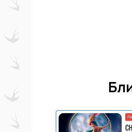
Бл
По
С