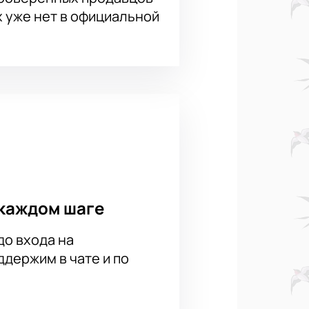
х уже нет в официальной
каждом шаге
до входа на
держим в чате и по