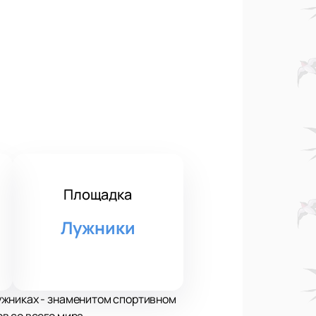
Площадка
Лужники
ужниках - знаменитом спортивном
в со всего мира.