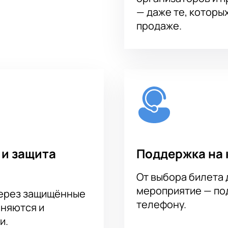
— даже те, которы
продаже.
 и защита
Поддержка на 
От выбора билета 
мероприятие — под
через защищённые
телефону.
аняются и
и.