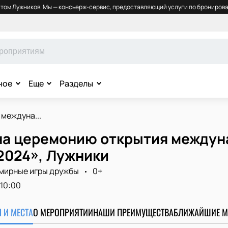
том Лужников. Мы — консьерж-сервис, предоставляющий услуги по бронирова
ное
Еще
Разделы
междуна...
на церемонию открытия междун
2024», Лужники
мирные игры дружбы
0+
10:00
 И МЕСТА
О МЕРОПРИЯТИИ
НАШИ ПРЕИМУЩЕСТВА
БЛИЖАЙШИЕ М