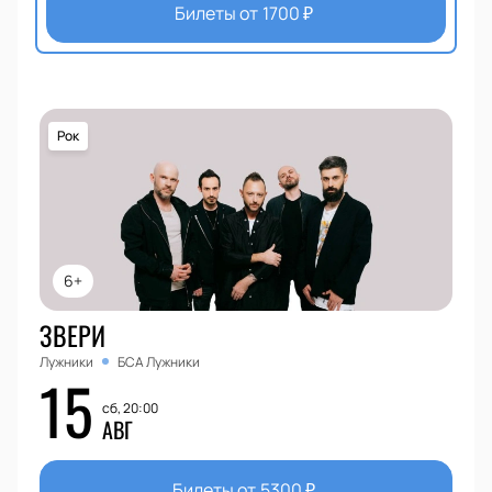
Билеты от
1700
₽
Рок
6+
ЗВЕРИ
Лужники
БСА Лужники
15
сб, 20:00
АВГ
Билеты от
5300
₽