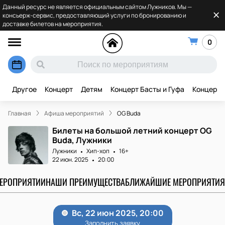
Данный ресурс не является официальным сайтом Лужников. Мы —
консьерж-сервис, предоставляющий услуги по бронированию и
доставке билетов на мероприятия.
0
Другое
Концерт
Детям
Концерт Басты и Гуфа
Концерт 
Главная
Афиша мероприятий
OG Buda
Билеты на большой летний концерт OG
Buda, Лужники
Лужники
Хип-хоп
16+
22 июн. 2025
20:00
МЕРОПРИЯТИИ
НАШИ ПРЕИМУЩЕСТВА
БЛИЖАЙШИЕ МЕРОПРИЯТИЯ