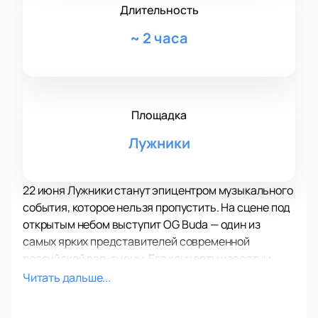
Длительность
~
2 часа
Площадка
Лужники
22 июня Лужники станут эпицентром музыкального
события, которое нельзя пропустить. На сцене под
открытым небом выступит OG Buda — один из
самых ярких представителей современной
российской рэп-сцены. Его концерты известны
своей энергией и уникальной атмосферой, которую
Читать дальше...
невозможно передать словами. Это шанс услышать
любимые треки в живом исполнении и стать