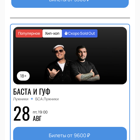
Популярное
Хип-хоп
Скоро Sold Out
18+
БАСТА И ГУФ
Лужники
БСА Лужники
28
пт, 19:00
АВГ
Билеты от
9600
₽