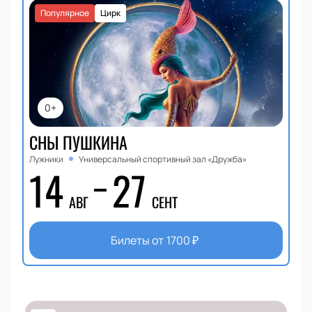
Популярное
Цирк
0+
СНЫ ПУШКИНА
Лужники
Универсальный спортивный зал «Дружба»
14
27
АВГ
СЕНТ
Билеты от
1700
₽