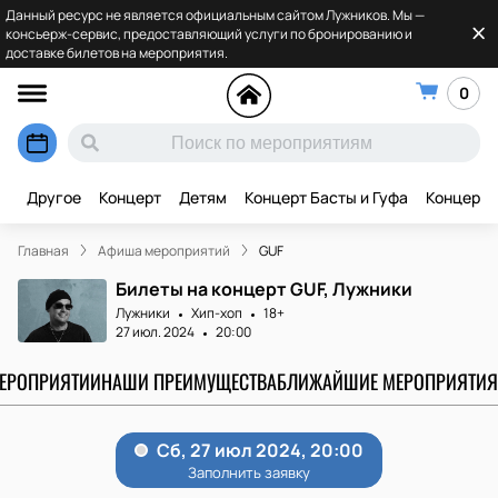
Данный ресурс не является официальным сайтом Лужников. Мы —
консьерж-сервис, предоставляющий услуги по бронированию и
доставке билетов на мероприятия.
0
Другое
Концерт
Детям
Концерт Басты и Гуфа
Концерт 
Главная
Афиша мероприятий
GUF
Билеты на концерт GUF, Лужники
Лужники
Хип-хоп
18+
27 июл. 2024
20:00
МЕРОПРИЯТИИ
НАШИ ПРЕИМУЩЕСТВА
БЛИЖАЙШИЕ МЕРОПРИЯТИЯ