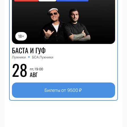
18+
БАСТА И ГУФ
Лужники
БСА Лужники
28
пт, 19:00
АВГ
Билеты от
9500
₽