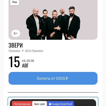
Рок
6+
ЗВЕРИ
Лужники
БСА Лужники
15
сб, 20:00
АВГ
Билеты от
5300
₽
Популярное
Хип-хоп
Скоро Sold Out