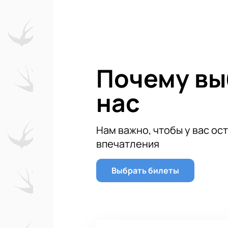
композиторов, мелодии из кинофил
потрясающий вечер классической
Купить билеты
на концерт без пе
потребуется не больше двух минут
электронном формате.
Почему в
нас
Нам важно, чтобы у вас ос
впечатления
Выбрать билеты