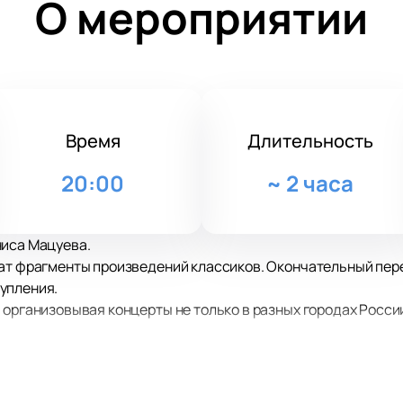
О мероприятии
Время
Длительность
20:00
~
2 часа
ниса Мацуева.
чат фрагменты произведений классиков. Окончательный пе
упления.
организовывая концерты не только в разных городах России, 
ождает театральные постановки, участвует в концертах фил
ных премий, в том числе и международного уровня.
бразен и охватывает не только произведения мировых класс