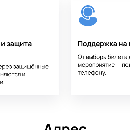
 и защита
Поддержка на 
От выбора билета 
мероприятие — под
через защищённые
телефону.
аняются и
и.
Адрес