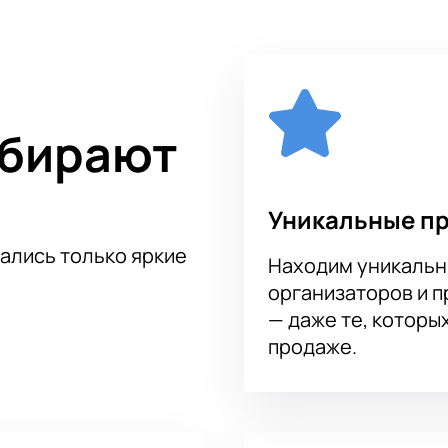
ьмов, эстрадные композиции, авторские вариации и импров
 музыки!
реплат и поездок в кассу вы сможете на нашем сайте. На оф
 - и вы гарантировано получите подлинные билеты по доступ
ыбирают
Уникальные п
тались только яркие
Находим уникальн
организаторов и 
— даже те, которы
продаже.