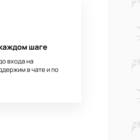
каждом шаге
до входа на
держим в чате и по