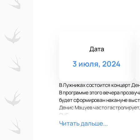
Дата
3 июля, 2024
В Лужниках состоится концерт Де
В программе этого вечера прозву
будет сформирован накануне выст
Денис Мацуев часто гастролирует, 
СНГ.
Денис Мацуев своей игрой сопров
Читать дальше...
становился лауреатом многочислен
Репертуар Дениса Мацуева разноо