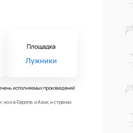
Площадка
Лужники
речень исполняемых произведений
но и в Европе, и Азии, и странах
армонии, он неоднократно
иков, но и современных