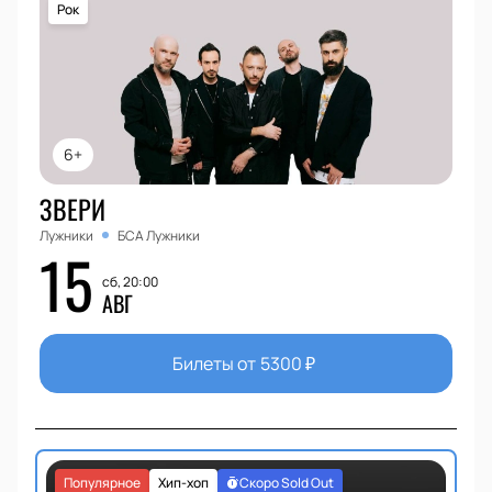
Рок
6+
ЗВЕРИ
Лужники
БСА Лужники
15
сб, 20:00
АВГ
Билеты от
5300
₽
Популярное
Хип-хоп
Скоро Sold Out