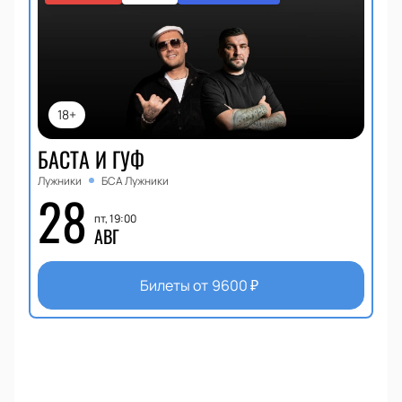
18+
БАСТА И ГУФ
Лужники
БСА Лужники
28
пт, 19:00
АВГ
Билеты от
9600
₽