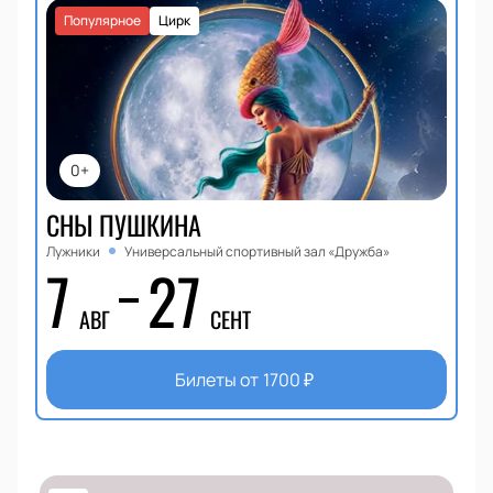
Популярное
Цирк
0+
СНЫ ПУШКИНА
Лужники
Универсальный спортивный зал «Дружба»
7
27
АВГ
СЕНТ
Билеты от
1700
₽