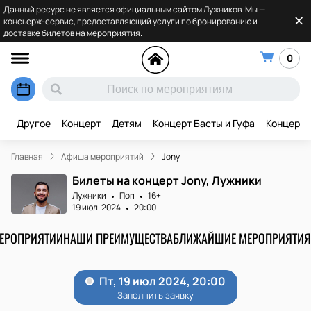
Данный ресурс не является официальным сайтом Лужников. Мы —
консьерж-сервис, предоставляющий услуги по бронированию и
доставке билетов на мероприятия.
0
Другое
Концерт
Детям
Концерт Басты и Гуфа
Концерт 
Главная
Афиша мероприятий
Jony
Билеты на концерт Jony, Лужники
Лужники
Поп
16+
19 июл. 2024
20:00
МЕРОПРИЯТИИ
НАШИ ПРЕИМУЩЕСТВА
БЛИЖАЙШИЕ МЕРОПРИЯТИЯ