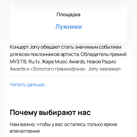
Площадка
Лужники
Концерт Jony обещает стать значимым событием
для всех поклонников артиста. Обладатель премий
МУЗ ТВ, Ru.tv, Жара Music Awards, Новое Радио
Awards и «Золотого граммофона», Jony завоевал
сердца миллионов слушателей своими хитами
«Комета», «Никак», «Титры». На концерте
Читать дальше...
прозвучат как уже полюбившиеся композиции, так
и новые песни, которые наверняка порадуют
зрителей.
Почему выбирают нас
Особое внимание уделено безопасности и
удобству покупки билетов. Наш сайт предлагает
Нам важно, чтобы у вас остались только яркие
простой и надежный способ приобретения билетов
впечатления
на концерт Jony в Лужниках. Вы можете выбрать