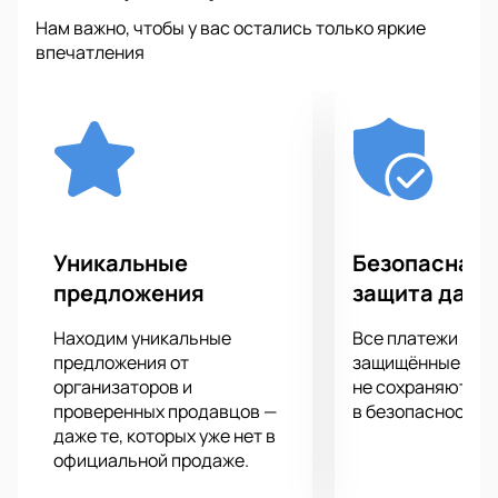
выступления непредсказуемыми и интересными.
Нам важно, чтобы у вас остались только яркие
Специальное летнее шоу обещает стать ярким
впечатления
событием для всех поклонников современной рэп-
музыки.
Для того чтобы посетить
концерт Boulevard Depo
4 июля в Лужниках, приобретайте билеты
на
нашем сайте. Купить билеты на нашем сайте можно
в несколько кликов, что позволяет сэкономить
время и выбрать лучшие места.
Не упустите возможность стать частью этого
Уникальные
Безопасная 
музыкального события. Купить билеты на нашем
предложения
защита данн
сайте и наслаждайтесь выступлением одного из
самых интересных рэп-артистов новой волны на
Находим уникальные
Все платежи про
одной из лучших концертных площадок Москвы.
предложения от
защищённые шлю
организаторов и
не сохраняются 
проверенных продавцов —
в безопасности.
даже те, которых уже нет в
официальной продаже.