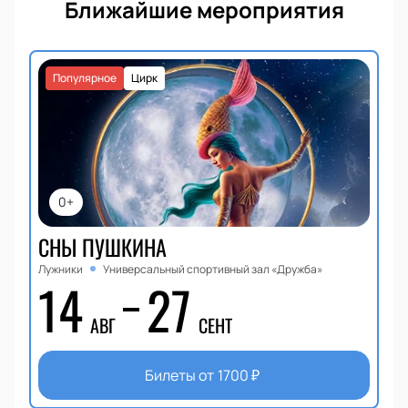
Ближайшие мероприятия
Популярное
Цирк
0+
СНЫ ПУШКИНА
Лужники
Универсальный спортивный зал «Дружба»
14
27
АВГ
СЕНТ
Билеты от
1700
₽