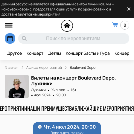
Данный ресурс не является официальным сайтом Лужников. Мы —
консьерж-сервис, предоставляющий услуги по бронированию и
доставке билетов на мероприятия.
0
Другое
Концерт
Детям
Концерт Басты и Гуфа
Концерт 
Главная
Афиша мероприятий
Boulevard Depo
Билеты на концерт Boulevard Depo,
Лужники
Лужники
Хип-хоп
16+
4 июл. 2024
20:00
МЕРОПРИЯТИИ
НАШИ ПРЕИМУЩЕСТВА
БЛИЖАЙШИЕ МЕРОПРИЯТИЯ