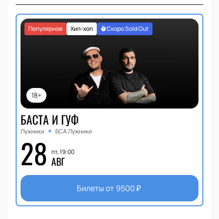
Популярное
Хип-хоп
Скоро Sold Out
18+
БАСТА И ГУФ
Лужники
БСА Лужники
28
пт, 19:00
АВГ
Билеты от
9500
₽