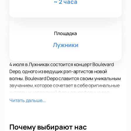
~
2 часа
Площадка
Лужники
4 июля в Лужниках состоится концерт Boulevard
Depo, одного из ведущих рэп-артистов новой
волны. Boulevard Depo славится своим уникальным
звучанием, которое сочетает в себе оригинальные
куплеты и цепляющий флоу, атмосферные рэп-
треки и мрачные музыкальные мотивы.
Читать дальше...
Концерт Boulevard Depo станет квинтэссенцией
его творчества, представляя слушателям лучшие
треки и новые композиции. Артист известен своими
Почему выбирают нас
экспериментами с жанрами, что делает его