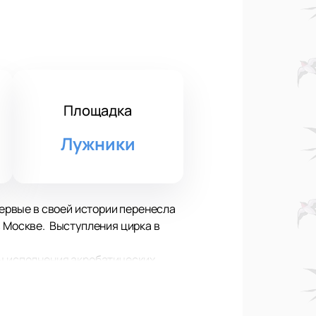
Площадка
Лужники
первые в своей истории перенесла
в Москве. Выступления цирка в
ты исполнения акробатических
тайл и экстремальное фигурное
ецией и партерной акробатикой.
 заново искусство цирковое.