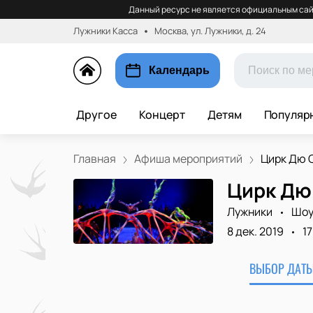
Данный ресурс не является официальным сай
Лужники Касса
Москва, ул. Лужники, д. 24
Календарь
Другое
Концерт
Детям
Популяр
Главная
Афиша мероприятий
Цирк Дю 
Цирк Дю
Лужники
Шо
8 дек. 2019
1
ВЫБОР ДАТЫ