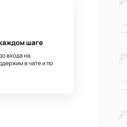
каждом шаге
до входа на
держим в чате и по