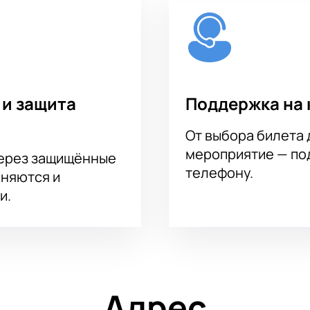
 и защита
Поддержка на 
От выбора билета 
мероприятие — под
через защищённые
телефону.
аняются и
и.
Адрес