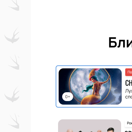
Бл
По
С
Лу
сп
0+
Ро