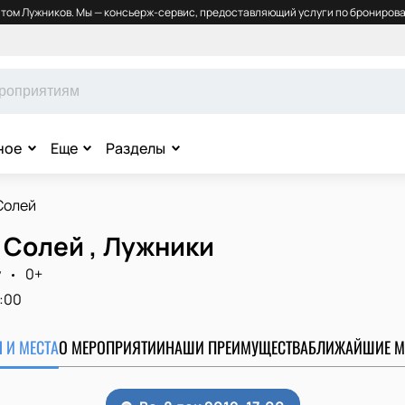
том Лужников. Мы — консьерж-сервис, предоставляющий услуги по бронирова
ное
Еще
Разделы
Солей
 Солей , Лужники
у
0+
7:00
 И МЕСТА
О МЕРОПРИЯТИИ
НАШИ ПРЕИМУЩЕСТВА
БЛИЖАЙШИЕ М