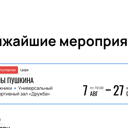
ижайшие мероприя
пулярное
Цирк
НЫ ПУШКИНА
7
27
жники
Универсальный
пт, 19:00
в
АВГ
ортивный зал «Дружба»
к