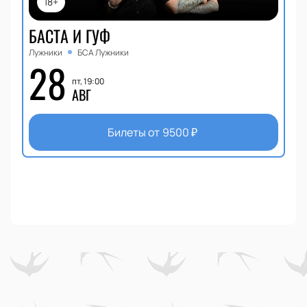
18+
БАСТА И ГУФ
Лужники
БСА Лужники
28
пт, 19:00
АВГ
Билеты от
9500
₽