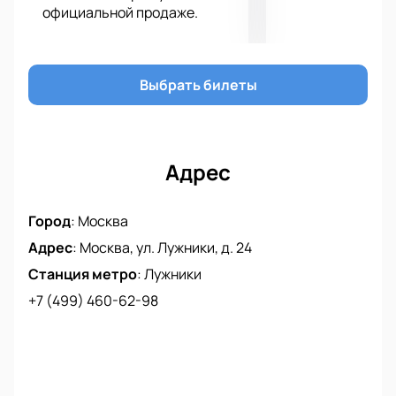
официальной продаже.
праздник, который запомнится надолго. Купить
билеты на нашем сайте — это ваш шаг навстречу
незабываемым впечатлениям. Не откладывайте на
потом — покупка билетов на нашем сайте позволит
Выбрать билеты
вам заранее обеспечить себе место на этом
грандиозном событии.
Адрес
Город
:
Москва
Адрес
:
Москва, ул. Лужники, д. 24
Станция метро
:
Лужники
+7 (499) 460-62-98