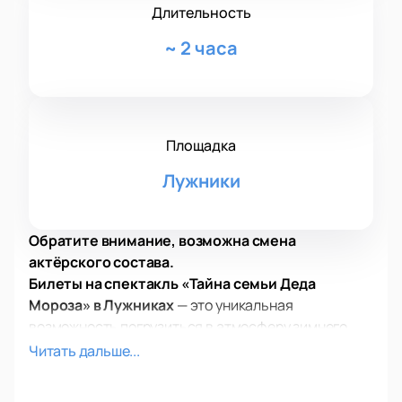
Длительность
~
2 часа
Площадка
Лужники
Обратите внимание, возможна смена
актёрского состава.
Билеты на спектакль «Тайна семьи Деда
Мороза» в Лужниках
— это уникальная
возможность погрузиться в атмосферу зимнего
волшебства и семейного уюта. С 25 декабря на
Читать дальше...
сцене Дворца Ирины Винер вас ждёт
незабываемое шоу от создателей легендарных