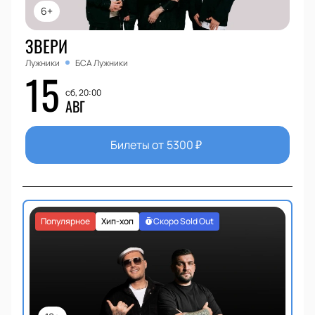
6+
ЗВЕРИ
Лужники
БСА Лужники
15
сб, 20:00
АВГ
Билеты от
5300
₽
Популярное
Хип-хоп
Скоро Sold Out