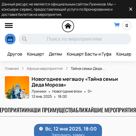
Данный ресурс не является официальным сайтом Лужников. Мы —
консьерж-сервис, предоставляющий услуги по бронированию и
доставке билетов на мероприятия.
0
Другое
Концерт
Детям
Концерт Басты и Гуфа
Концерт 
Главная
Афиша мероприятий
Тайна семьи Деда...
Новогоднее мегашоу «Тайна семьи
Деда Мороза»
Лужники
Новогодние ёлки
0+
12 янв. 2025
18:00
МЕРОПРИЯТИИ
НАШИ ПРЕИМУЩЕСТВА
БЛИЖАЙШИЕ МЕРОПРИЯТИЯ