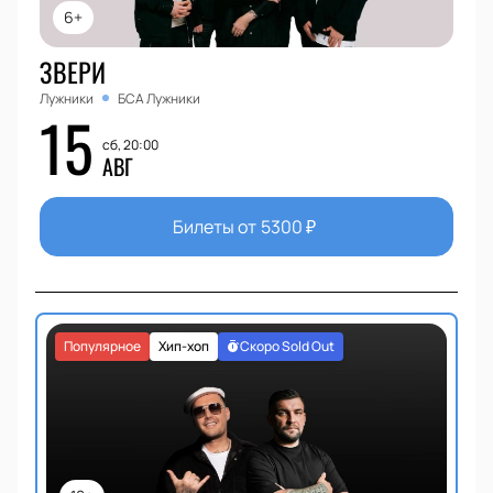
6+
ЗВЕРИ
Лужники
БСА Лужники
15
сб, 20:00
АВГ
Билеты от
5300
₽
Популярное
Хип-хоп
Скоро Sold Out