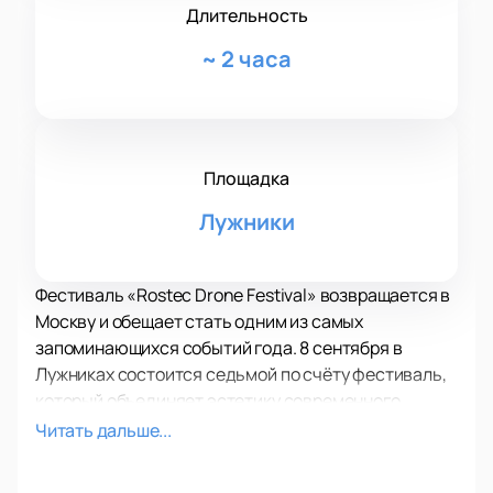
Длительность
~
2 часа
Площадка
Лужники
Фестиваль «Rostec Drone Festival» возвращается в
Москву и обещает стать одним из самых
запоминающихся событий года. 8 сентября в
Лужниках состоится седьмой по счёту фестиваль,
который объединяет эстетику современного
искусства и передовые технологии дронов.
Читать дальше...
В этом году организаторы подготовили
совершенно новый формат мероприятия. Обычные