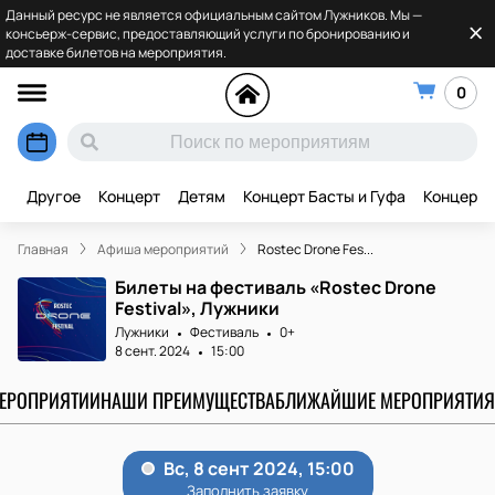
Данный ресурс не является официальным сайтом Лужников. Мы —
консьерж-сервис, предоставляющий услуги по бронированию и
доставке билетов на мероприятия.
0
Другое
Концерт
Детям
Концерт Басты и Гуфа
Концерт 
Главная
Афиша мероприятий
Rostec Drone Fes...
Билеты на фестиваль «Rostec Drone
Festival», Лужники
Лужники
Фестиваль
0+
8 сент. 2024
15:00
МЕРОПРИЯТИИ
НАШИ ПРЕИМУЩЕСТВА
БЛИЖАЙШИЕ МЕРОПРИЯТИЯ