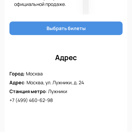
официальной продаже.
уже сейчас. Поставьте отметку в календаре и
приготовьтесь к незабываемым выходным в
Лужниках.
Купить билеты на нашем сайте и присоединиться к
Выбрать билеты
Rostec Drone Festival — отличная возможность
провести время с пользой и удовольствием.
Адрес
Город
:
Москва
Адрес
:
Москва, ул. Лужники, д. 24
Станция метро
:
Лужники
+7 (499) 460-62-98