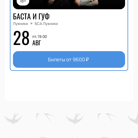
18+
БАСТА И ГУФ
Лужники
БСА Лужники
28
пт, 19:00
АВГ
Билеты от
9600
₽