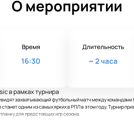
О мероприятии
Время
Длительность
16:30
~
2 часа
sic в рамках турнира
увидят захватывающий футбольный матч между командами Bro
е станет одним из самых ярких в РПЛ в этом году. Турнир п
планку для предстоящих игр сезона.
игры
 сентября 2025 года в самом сердце столицы по адресу: Мос