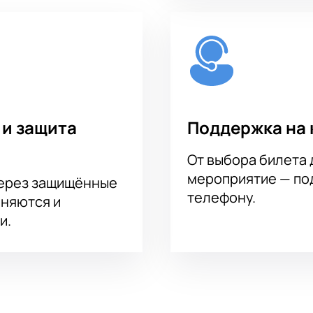
ирована нашим сервисом: билеты поступают моментально п
жительность игры и схема зала представлены на сайте — в
овьтесь к незабываемым эмоциям от большого футбола.
вня быстро расходятся — не упустите шанс попасть на глав
ормление заказа занимает всего несколько минут.
 и защита
Поддержка на 
От выбора билета 
мероприятие — под
через защищённые
телефону.
аняются и
и.