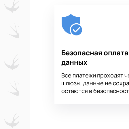
Безопасность оплаты гарант
риски для покупателей.
Все актуальные цены, продол
приобретения билетов и гот
Билеты на футбол такого уро
Купите билет уже сейчас: оф
Безопасная оплата
данных
Все платежи проходят 
шлюзы, данные не сохр
остаются в безопасност