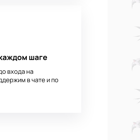
осле покупки, исключая любые
ыбирайте удобный способ
ное спортивное мероприятие осени!
каждом шаге
до входа на
держим в чате и по