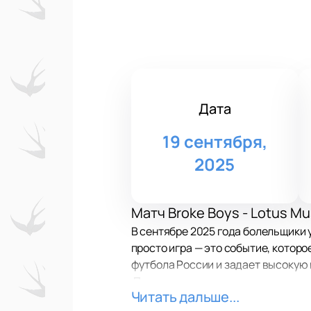
Дата
19 сентября,
2025
Матч Broke Boys - Lotus Mu
В сентябре 2025 года болельщики 
просто игра — это событие, которо
футбола России и задает высокую 
Дата и место проведения 
Читать дальше...
Футбольное мероприятие пройдет 19