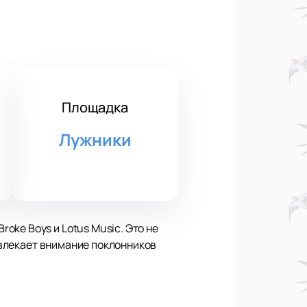
Площадка
Лужники
ke Boys и Lotus Music. Это не
ривлекает внимание поклонников
ква, ул. Лужники, д. 24. Следите