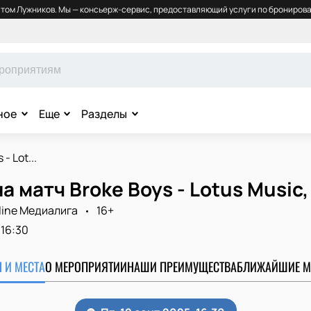
том Лужников. Мы — консьерж-сервис, предоставляющий услуги по бронирова
ное
Еще
Разделы
- Lot...
а матч Broke Boys - Lotus Music
line Медиалига
16+
16:30
 И МЕСТА
О МЕРОПРИЯТИИ
НАШИ ПРЕИМУЩЕСТВА
БЛИЖАЙШИЕ М