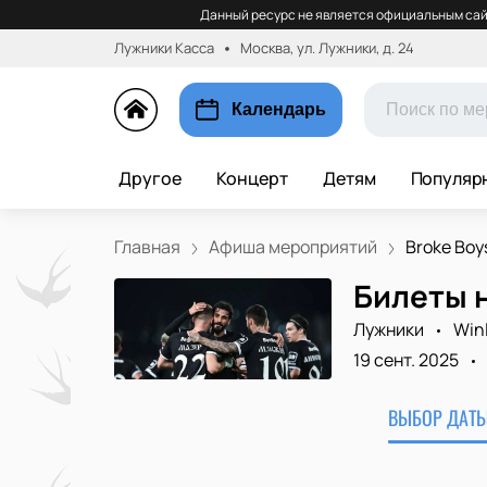
Данный ресурс не является официальным сай
Лужники Касса
Москва, ул. Лужники, д. 24
Календарь
Другое
Концерт
Детям
Популяр
Главная
Афиша мероприятий
Broke Boys 
Билеты н
Лужники
Win
19 сент. 2025
ВЫБОР ДАТЫ