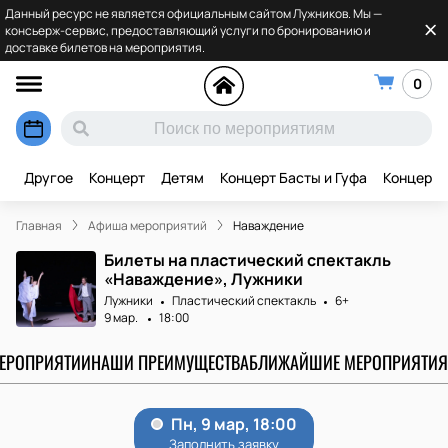
Данный ресурс не является официальным сайтом Лужников. Мы —
консьерж-сервис, предоставляющий услуги по бронированию и
доставке билетов на мероприятия.
0
Другое
Концерт
Детям
Концерт Басты и Гуфа
Концерт 
Главная
Афиша мероприятий
Наваждение
Билеты на пластический спектакль
«Наваждение», Лужники
Лужники
Пластический спектакль
6+
9 мар.
18:00
МЕРОПРИЯТИИ
НАШИ ПРЕИМУЩЕСТВА
БЛИЖАЙШИЕ МЕРОПРИЯТИЯ