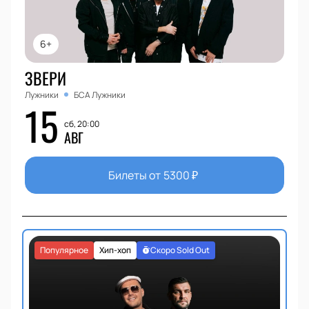
6+
ЗВЕРИ
Лужники
БСА Лужники
15
сб, 20:00
АВГ
Билеты от
5300
₽
Популярное
Хип-хоп
Скоро Sold Out