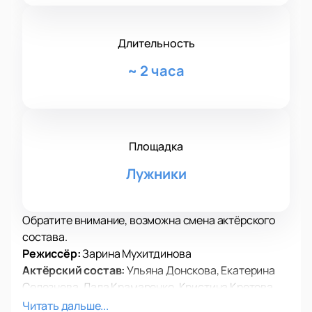
Длительность
~
2 часа
Площадка
Лужники
Обратите внимание, возможна смена актёрского
состава.
Режиссёр:
Зарина Мухитдинова
Актёрский состав:
Ульяна Донскова, Екатерина
Селезнева, Лала Крамаренко, Кристина Кретова,
Игорь Цвирко
Читать дальше...