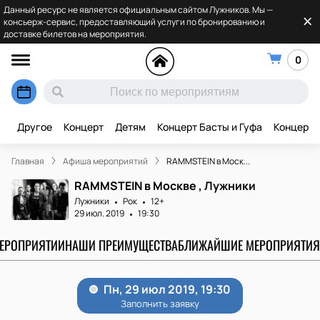
Данный ресурс не является официальным сайтом Лужников. Мы —
консьерж-сервис, предоставляющий услуги по бронированию и
доставке билетов на мероприятия.
0
Другое
Концерт
Детям
Концерт Басты и Гуфа
Концерт 
Главная
Афиша мероприятий
RAMMSTEIN в Моск...
RAMMSTEIN в Москве , Лужники
Лужники
Рок
12+
29 июл. 2019
19:30
МЕРОПРИЯТИИ
НАШИ ПРЕИМУЩЕСТВА
БЛИЖАЙШИЕ МЕРОПРИЯТИЯ