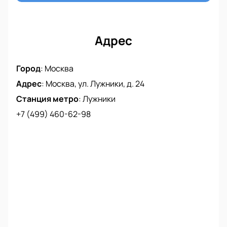
В сентябре 2018 года группа официально объявила
Адрес
о новом мировом турне. В мае 2019 года в свет
выйдет новая пластинка. Представители
коллектива всячески подогревают интерес к
Город
:
Москва
альбому: публикуются кадры из неизданного
Адрес
:
Москва, ул. Лужники, д. 24
видеоклипа и другие подробности записи.
Станция метро
:
Лужники
+7 (499) 460-62-98
Живой звук, спецэффекты и фейерверки –
неотъемлемая часть выступлений немецких
рокеров. Заказывайте билеты и проводите
июльский вечер под ритмы настоящего хард-рока.
Сначала концерт группы Rammstein в Москве
планировался на другой площадке, но желающих
попасть на шоу было так много, что пришлось
перенести выступление на огромный стадион
Лужники.