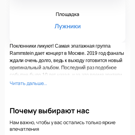
Площадка
Лужники
Поклонники ликуют! Самая эпатажная группа
Rammstein дает концерт в Москве. 2019 год фанаты
ждали очень долго, ведь к выходу готовится новый
оригинальный альбом. Последний раз подобное
событие было 10 лет назад, и за это время зрители
успели соскучиться по смелым экспериментам
Читать дальше...
рокеров.
Почему выбирают нас
Рамштайн – один из популярных немецких рок-
коллективов, который прославился исполнением
Нам важно, чтобы у вас остались только яркие
песен на своем родном языке. Действительно, в
впечатления
копилке «Раммов» нет ни одного англоязычного