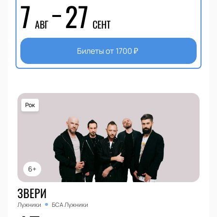
7
27
АВГ
СЕНТ
Билеты от
1700
₽
Рок
6+
ЗВЕРИ
Лужники
БСА Лужники