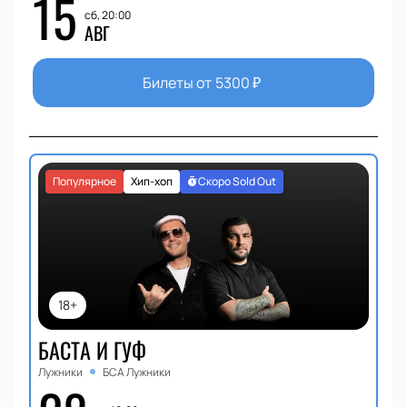
15
сб, 20:00
АВГ
Билеты от
5300
₽
Популярное
Хип-хоп
Скоро Sold Out
18+
БАСТА И ГУФ
Лужники
БСА Лужники