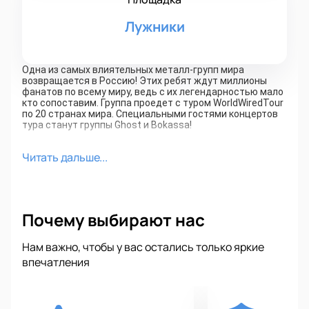
Лужники
Одна из самых влиятельных металл-групп мира
возвращается в Россию! Этих ребят ждут миллионы
фанатов по всему миру, ведь с их легендарностью мало
кто сопоставим. Группа проедет с туром WorldWiredTour
по 20 странах мира. Специальными гостями концертов
тура станут группы Ghost и Bokassa!
Несмотря на почти 40-летнюю историю, Metallica
Читать дальше...
остается группой, которая продолжает каждым
концертом удивлять своих поклонников, армия которых
с годами пополняется все новыми поколениями
любителей тяжелой музыки! 21 июля вы сможете
убедиться в этом сами на шоу WorldWiredTour в
Почему выбирают нас
«Лужниках»!
Нам важно, чтобы у вас остались только яркие
Эта группа стала обладателем международной премии
Polar Music Prize, которую считают «Нобелевской
впечатления
премией по музыке». Metallica стала первым
получившим этот приз металл-коллективом. По мнению
жюри, никто со временем Вагнера и Чайковского «не
создавал музыку, которая была бы такой физической и