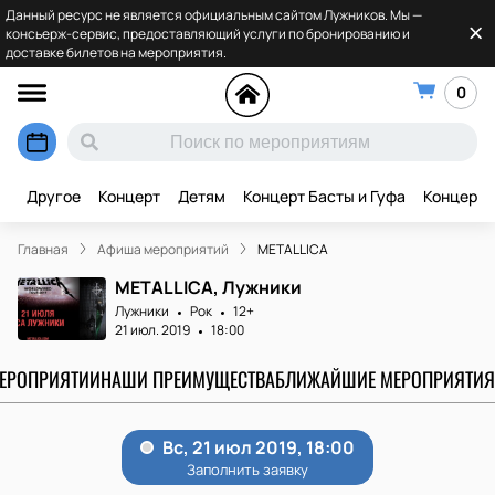
Данный ресурс не является официальным сайтом Лужников. Мы —
консьерж-сервис, предоставляющий услуги по бронированию и
доставке билетов на мероприятия.
0
Другое
Концерт
Детям
Концерт Басты и Гуфа
Концерт 
Главная
Афиша мероприятий
METALLICA
METALLICA, Лужники
Лужники
Рок
12+
21 июл. 2019
18:00
МЕРОПРИЯТИИ
НАШИ ПРЕИМУЩЕСТВА
БЛИЖАЙШИЕ МЕРОПРИЯТИЯ