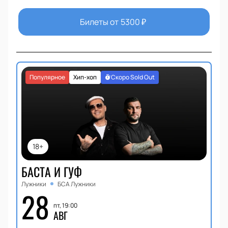
Билеты от
5300
₽
Популярное
Хип-хоп
Скоро Sold Out
18+
БАСТА И ГУФ
Лужники
БСА Лужники
28
пт, 19:00
АВГ