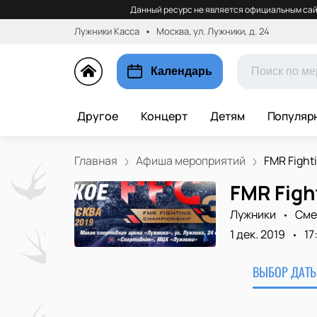
Данный ресурс не является официальным сай
Лужники Касса
Москва, ул. Лужники, д. 24
Календарь
Другое
Концерт
Детям
Популяр
Главная
Афиша мероприятий
FMR Fighti
FMR Figh
Лужники
Сме
1 дек. 2019
17
ВЫБОР ДАТЫ