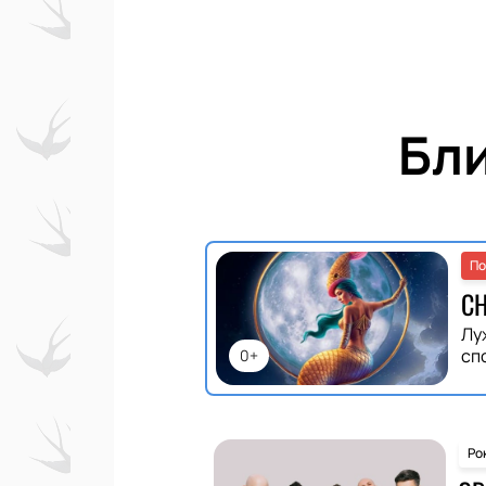
Бл
По
С
Лу
сп
0+
Ро