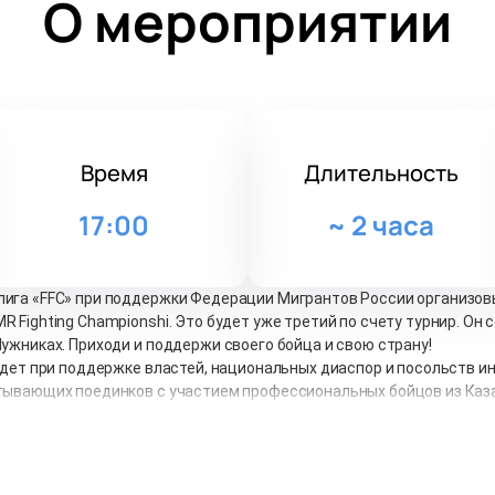
О мероприятии
Время
Длительность
17:00
~
2 часа
лига «FFC» при поддержки Федерации Мигрантов России организ
Fighting Championshi. Это будет уже третий по счету турнир. Он с
ужниках. Приходи и поддержи своего бойца и свою страну!
йдет при поддержке властей, национальных диаспор и посольств и
тывающих поединков с участием профессиональных бойцов из Казах
ана и Грузии.