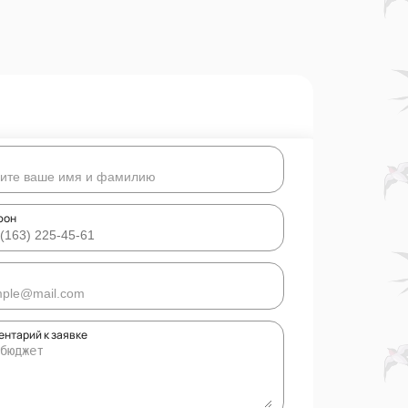
фон
нтарий к заявке