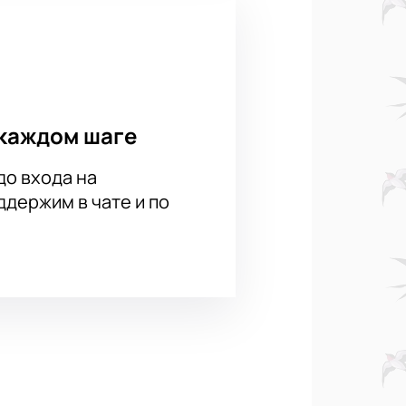
каждом шаге
до входа на
держим в чате и по