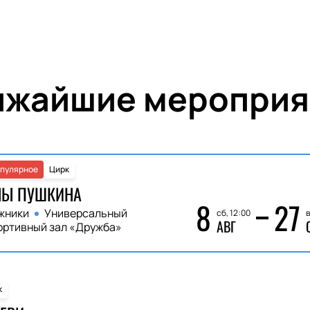
ижайшие мероприя
пулярное
Цирк
НЫ ПУШКИНА
8
27
жники
Универсальный
сб, 12:00
в
АВГ
ортивный зал «Дружба»
к