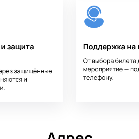
 и защита
Поддержка на 
От выбора билета 
мероприятие — под
через защищённые
телефону.
аняются и
и.
Адрес