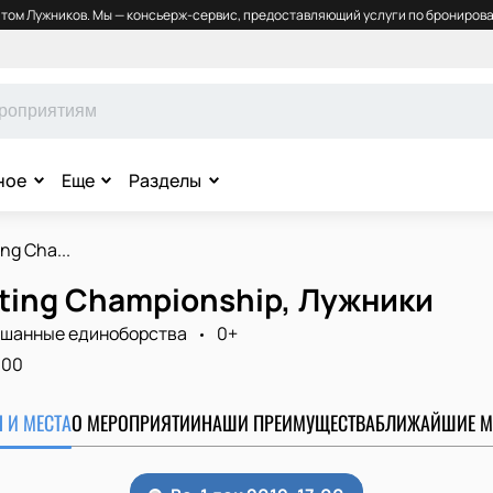
том Лужников. Мы — консьерж-сервис, предоставляющий услуги по бронирова
ное
Еще
Разделы
ng Cha...
ting Championship, Лужники
шанные единоборства
0+
:00
 И МЕСТА
О МЕРОПРИЯТИИ
НАШИ ПРЕИМУЩЕСТВА
БЛИЖАЙШИЕ М