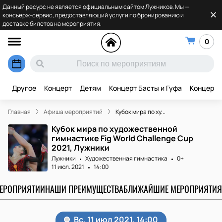
Данный ресурс не является официальным сайтом Лужников. Мы —
консьерж-сервис, предоставляющий услуги по бронированию и
доставке билетов на мероприятия.
0
Другое
Концерт
Детям
Концерт Басты и Гуфа
Концерт 
Главная
Афиша мероприятий
Кубок мира по ху...
Кубок мира по художественной
гимнастике Fig World Challenge Cup
2021, Лужники
Лужники
Художественная гимнастика
0+
11 июл. 2021
14:00
МЕРОПРИЯТИИ
НАШИ ПРЕИМУЩЕСТВА
БЛИЖАЙШИЕ МЕРОПРИЯТИЯ