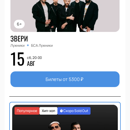
6+
ЗВЕРИ
Лужники
БСА Лужники
15
сб, 20:00
АВГ
Билеты от
5300
₽
Популярное
Хип-хоп
Скоро Sold Out