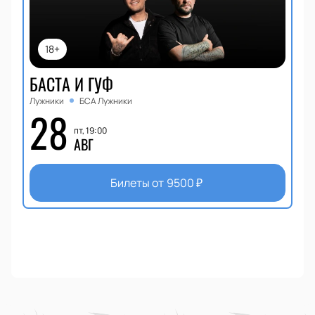
18+
БАСТА И ГУФ
Лужники
БСА Лужники
28
пт, 19:00
АВГ
Билеты от
9500
₽