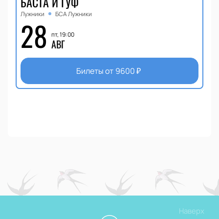
БАСТА И ГУФ
Лужники
БСА Лужники
28
пт, 19:00
АВГ
Билеты от
9600
₽
Наверх