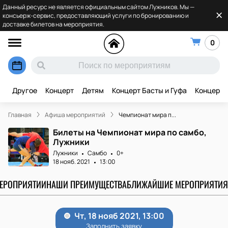
Данный ресурс не является официальным сайтом Лужников. Мы —
консьерж-сервис, предоставляющий услуги по бронированию и
доставке билетов на мероприятия.
0
Другое
Концерт
Детям
Концерт Басты и Гуфа
Концерт 
Главная
Афиша мероприятий
Чемпионат мира п...
Билеты на Чемпионат мира по самбо,
Лужники
Лужники
Самбо
0+
18 нояб. 2021
13:00
МЕРОПРИЯТИИ
НАШИ ПРЕИМУЩЕСТВА
БЛИЖАЙШИЕ МЕРОПРИЯТИЯ