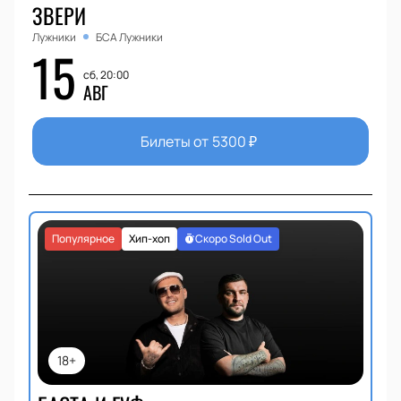
ЗВЕРИ
Лужники
БСА Лужники
15
сб, 20:00
АВГ
Билеты от
5300
₽
Популярное
Хип-хоп
Скоро Sold Out
18+