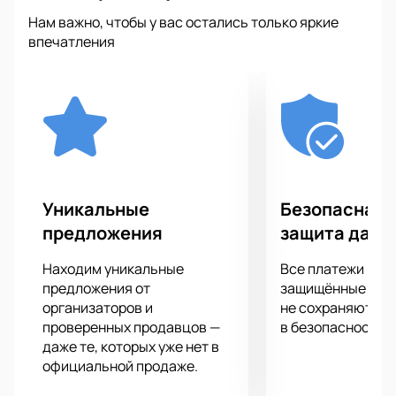
спортивные эмоции.
Нам важно, чтобы у вас остались только яркие
С трибун вы не пропустите ни одного важного
впечатления
момента, потому что следить за происходящим на
арене будете буквально затаив дыхание.
У вас есть уникальный шанс стать
непосредственным участником этого спортивного
шоу, ведь ваша поддержка с трибун важна для
спортсменов также как хорошая физическая
форма, подготовка и мастерство!
Бескомпромиссная встреча соперников
Уникальные
Безопасная 
запомнится вам надолго!
предложения
защита данн
Находим уникальные
Все платежи про
предложения от
защищённые шлю
организаторов и
не сохраняются 
проверенных продавцов —
в безопасности.
даже те, которых уже нет в
официальной продаже.