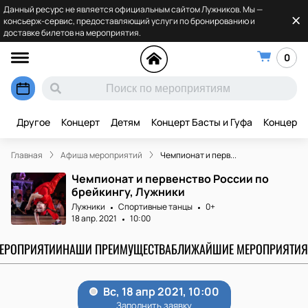
Данный ресурс не является официальным сайтом Лужников. Мы —
консьерж-сервис, предоставляющий услуги по бронированию и
доставке билетов на мероприятия.
0
Другое
Концерт
Детям
Концерт Басты и Гуфа
Концерт 
Главная
Афиша мероприятий
Чемпионат и перв...
Чемпионат и первенство России по
брейкингу, Лужники
Лужники
Спортивные танцы
0+
18 апр. 2021
10:00
МЕРОПРИЯТИИ
НАШИ ПРЕИМУЩЕСТВА
БЛИЖАЙШИЕ МЕРОПРИЯТИЯ