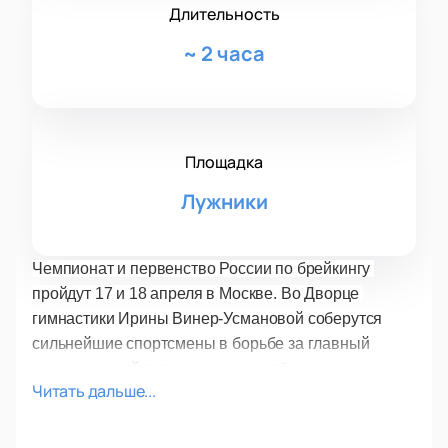
Длительность
~
2 часа
Площадка
Лужники
Чемпионат и первенство России по брейкингу 
пройдут 17 и 18 апреля в Москве. Во Дворце 
гимнастики Ирины Винер-Усмановой соберутся 
сильнейшие спортсмены в борьбе за главный 
национальный титул страны и путёвку в 
Читать дальше...
спортивную сборную команду Российской 
Федерации в олимпийской дисциплине «брейкинг». 
Победители и серебряные призёры Чемпионата 