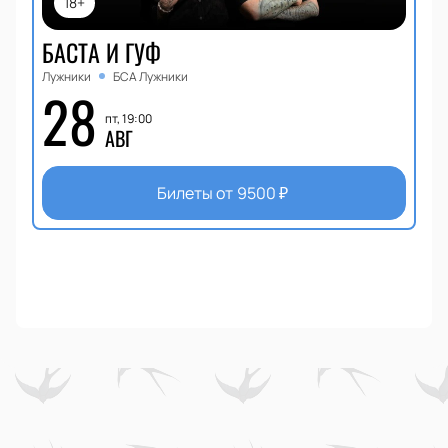
18+
БАСТА И ГУФ
Лужники
БСА Лужники
28
пт, 19:00
АВГ
Билеты от
9500
₽