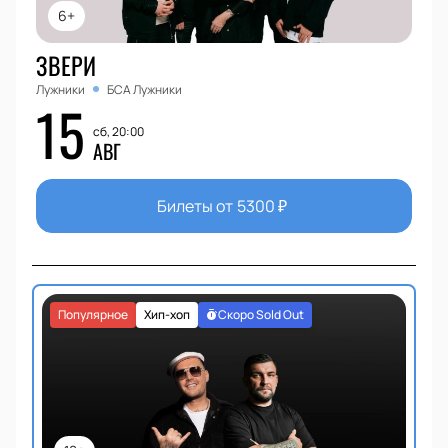
6+
ЗВЕРИ
Лужники
БСА Лужники
15
сб, 20:00
АВГ
Билеты от
5300
₽
Популярное
Хип-хоп
Скоро Sold Out