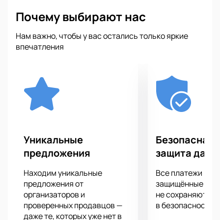
России будут номинированы для участия в 
Почему выбирают нас
Чемпионате мира 2021 года по брейкингу в составе 
спортивной сборной команды России.
Нам важно, чтобы у вас остались только яркие
впечатления
Уникальные
Безопасная 
предложения
защита данн
Находим уникальные
Все платежи про
предложения от
защищённые шлю
организаторов и
не сохраняются 
проверенных продавцов —
в безопасности.
даже те, которых уже нет в