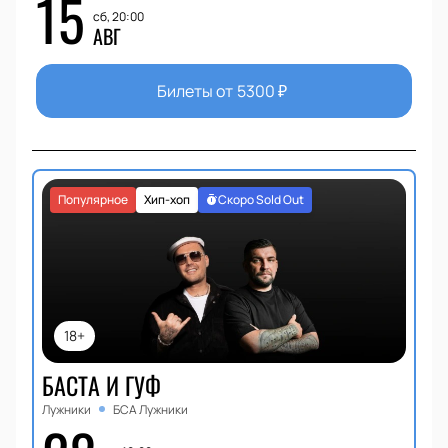
15
сб, 20:00
АВГ
Билеты от
5300
₽
Популярное
Хип-хоп
Скоро Sold Out
18+
БАСТА И ГУФ
Лужники
БСА Лужники