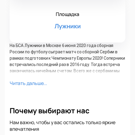
Площадка
Лужники
На БСА Лужники в Москве 6 июня 2020 года сборная
России по футболу сыграет матч со сборной Сербии в
рамках подготовки к Чемпионату Европы 2020! Соперники
встречались последний раз в 2016 году. Тогда встреча
закончилась ничейным счетом. Всего же с сербами мы
встречались 4 раза, при этом не проиграли ни разу. На
Читать дальше...
домашней арене есть все шансы на победу!
Большая спортивная арена в Лужниках способна принять
единовременно 80000 болельщиков! Билеты раскупаются
моментально, каждый желает попасть на домашней
Почему выбирают нас
матч сборной России. Наш сервис дает возможность
купить билеты матч Россия - Сербия заранее и без
Нам важно, чтобы у вас остались только яркие
больших переплат!
впечатления