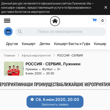
Данный ресурс не является официальным сайтом Лужников. Мы —
консьерж-сервис, предоставляющий услуги по бронированию и
доставке билетов на мероприятия.
0
Другое
Концерт
Детям
Концерт Басты и Гуфа
Концерт 
Главная
Афиша мероприятий
РОССИЯ - СЕРБИЯ
РОССИЯ - СЕРБИЯ, Лужники
Лужники
Футбол
0+
6 июн. 2020
20:00
МЕРОПРИЯТИИ
НАШИ ПРЕИМУЩЕСТВА
БЛИЖАЙШИЕ МЕРОПРИЯТИЯ