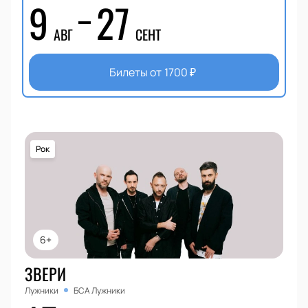
9
27
АВГ
СЕНТ
Билеты от
1700
₽
Рок
6+
ЗВЕРИ
Лужники
БСА Лужники