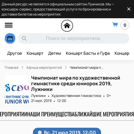
Данный ресурс не является официальным сайтом Лужников. Мы —
консьерж-сервис, предоставляющий услуги по бронированию и
доставке билетов на мероприятия.
0
Другое
Концерт
Детям
Концерт Басты и Гуфа
Концерт 
Главная
Афиша мероприятий
Чемпионат мира п...
Чемпионат мира по художественной
гимнастике среди юниорок 2019,
Лужники
Лужники
Художественная гимнастика
0+
21 июл. 2019
12:00
МЕРОПРИЯТИИ
НАШИ ПРЕИМУЩЕСТВА
БЛИЖАЙШИЕ МЕРОПРИЯТИЯ