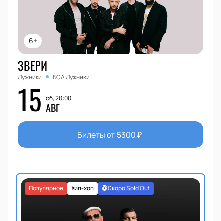
6+
ЗВЕРИ
Лужники
БСА Лужники
15
сб, 20:00
АВГ
Билеты от
5300
₽
Популярное
Хип-хоп
Скоро Sold Out