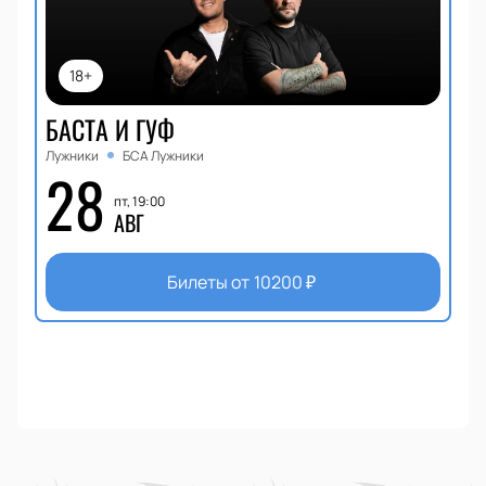
18+
БАСТА И ГУФ
Лужники
БСА Лужники
28
пт, 19:00
АВГ
Билеты от
10200
₽