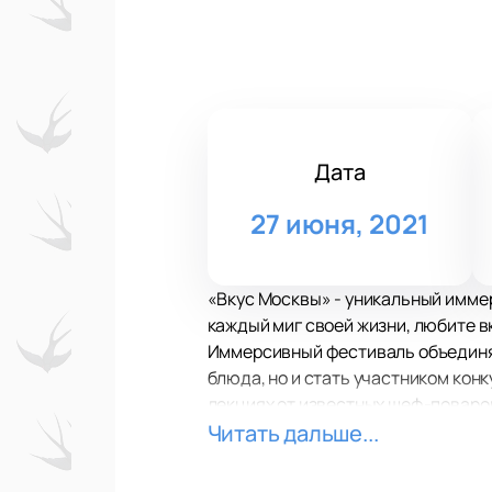
Дата
27 июня, 2021
«Вкус Москвы» - уникальный имме
каждый миг своей жизни, любите в
Иммерсивный фестиваль объединяе
блюда, но и стать участником конк
лекциях от известных шеф-поваро
Мероприятие ориентировано на пуб
Читать дальше...
тренировки на свежем воздухе и з
десерты, комфортабельные места д