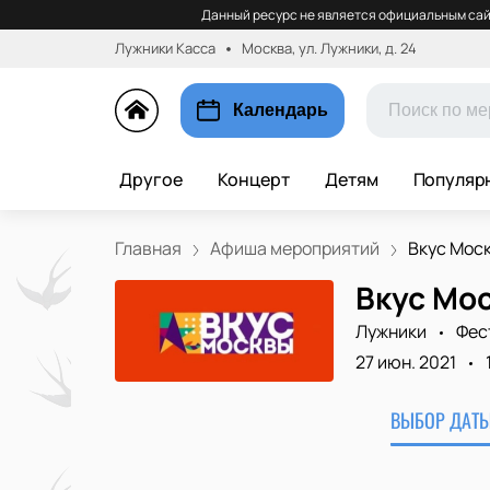
Данный ресурс не является официальным сай
Лужники Касса
Москва, ул. Лужники, д. 24
Календарь
Другое
Концерт
Детям
Популяр
Главная
Афиша мероприятий
Вкус Мос
Вкус Мо
Лужники
Фес
27 июн. 2021
ВЫБОР ДАТЫ