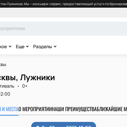
том Лужников. Мы — консьерж-сервис, предоставляющий услуги по бронирова
ное
Еще
Разделы
квы
сквы, Лужники
тиваль
0+
12:00
 И МЕСТА
О МЕРОПРИЯТИИ
НАШИ ПРЕИМУЩЕСТВА
БЛИЖАЙШИЕ М