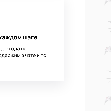
каждом шаге
до входа на
держим в чате и по