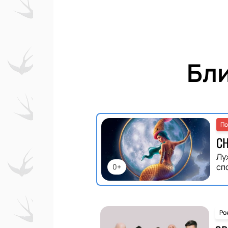
Бл
По
С
Лу
сп
0+
Ро