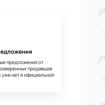
и и звездными визажистами.
ичеством мест, внесите оплату
оры мероприятия!
редложения
ые предложения от
проверенных продавцов
х уже нет в официальной