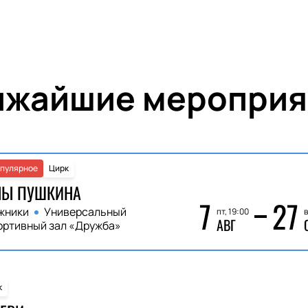
ижайшие мероприя
пулярное
Цирк
НЫ ПУШКИНА
7
27
жники
Универсальный
пт, 19:00
в
АВГ
ортивный зал «Дружба»
к