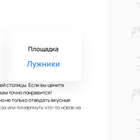
Площадка
Лужники
ей столицы. Если вы цените
вам точно понравится!
о не только отведать вкусные
ах или почерпнуть что-то новое на
е площадки для тех, кто любит
телей фестиваля и сладкие