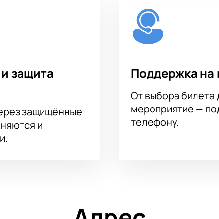
 и защита
Поддержка на 
От выбора билета 
мероприятие — под
через защищённые
телефону.
аняются и
и.
Адрес