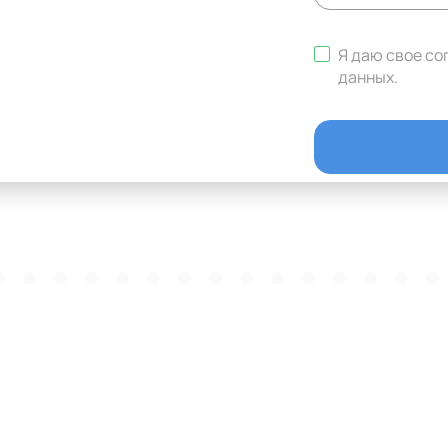
Я даю свое со
данных
.