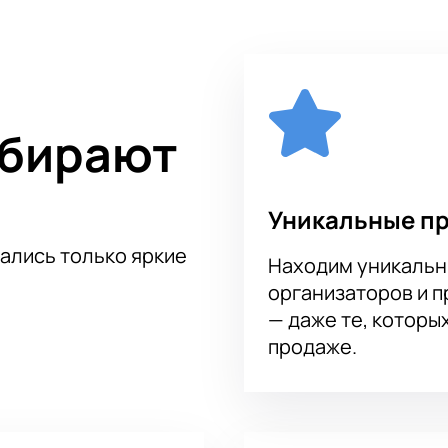
ие мероприятия предусмотрены встречи с модными блогерам
ного макияжа от настоящих «акул» бьюти-индустрии!
 Москвы» вы можете на нашем сайте. Оставьте заявку с кол
ь вкушать все самое лучшее, что предлагают вам организат
ыбирают
Уникальные п
тались только яркие
Находим уникальн
организаторов и 
— даже те, которы
продаже.