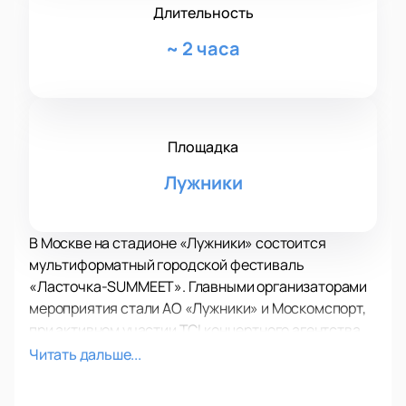
Длительность
~
2 часа
Площадка
Лужники
В Москве на стадионе «Лужники» состоится
мультиформатный городской фестиваль
«Ласточка-SUMMEET». Главными организаторами
мероприятия стали АО «Лужники» и Москомспорт,
при активном участии TCI концертного агентства,
группы компаний «Русский Шоу-Центр» и SAV
Читать дальше...
Entertainment.
«Ласточка-SUMMEET» станет одним из самых