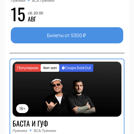
Лужники
БСА Лужники
15
сб, 20:00
АВГ
Билеты от
5300
₽
Популярное
Хип-хоп
Скоро Sold Out
18+
БАСТА И ГУФ
Лужники
БСА Лужники