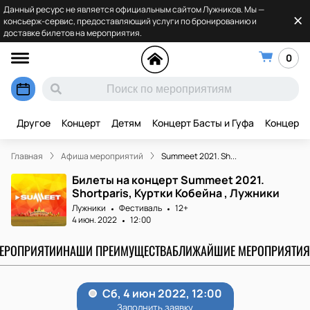
Данный ресурс не является официальным сайтом Лужников. Мы —
консьерж-сервис, предоставляющий услуги по бронированию и
доставке билетов на мероприятия.
0
Другое
Концерт
Детям
Концерт Басты и Гуфа
Концерт 
Главная
Афиша мероприятий
Summeet 2021. Sh...
Билеты на концерт Summeet 2021.
Shortparis, Куртки Кобейна , Лужники
Лужники
Фестиваль
12+
4 июн. 2022
12:00
МЕРОПРИЯТИИ
НАШИ ПРЕИМУЩЕСТВА
БЛИЖАЙШИЕ МЕРОПРИЯТИЯ