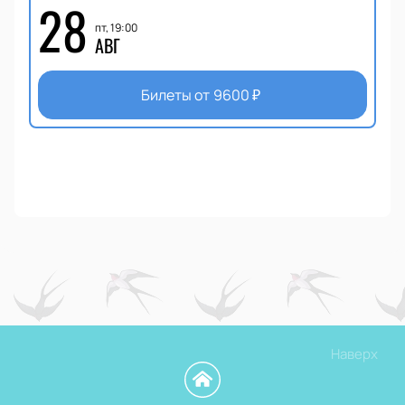
28
пт, 19:00
АВГ
Билеты от
9600
₽
Наверх