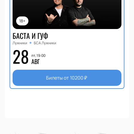
18+
БАСТА И ГУФ
Лужники
БСА Лужники
28
пт, 19:00
АВГ
Билеты от
10200
₽