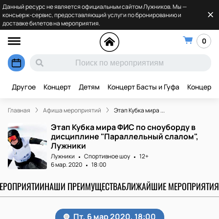
Данный ресурс не является официальным сайтом Лужников. Мы —
консьерж-сервис, предоставляющий услуги по бронированию и
доставке билетов на мероприятия.
0
Другое
Концерт
Детям
Концерт Басты и Гуфа
Концерт 
Главная
Афиша мероприятий
Этап Кубка мира ...
Этап Кубка мира ФИС по сноуборду в
дисциплине "Параллельный слалом",
Лужники
Лужники
Спортивное шоу
12+
6 мар. 2020
18:00
МЕРОПРИЯТИИ
НАШИ ПРЕИМУЩЕСТВА
БЛИЖАЙШИЕ МЕРОПРИЯТИЯ