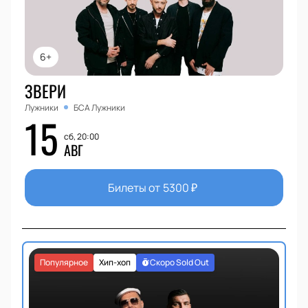
6+
ЗВЕРИ
Лужники
БСА Лужники
15
сб, 20:00
АВГ
Билеты от
5300
₽
Популярное
Хип-хоп
Скоро Sold Out