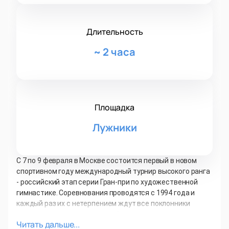
Длительность
~
2 часа
Площадка
Лужники
С 7 по 9 февраля в Москве состоится первый в новом
спортивном году международный турнир высокого ранга
- российский этап серии Гран-при по художественной
гимнастике. Соревнования проводятся с 1994 года и
каждый раз их с нетерпением ждут все поклонники
художественной гимнастики России и других стран.
Читать дальше...
ПРОГРАММА СОРЕВНОВАНИЙ