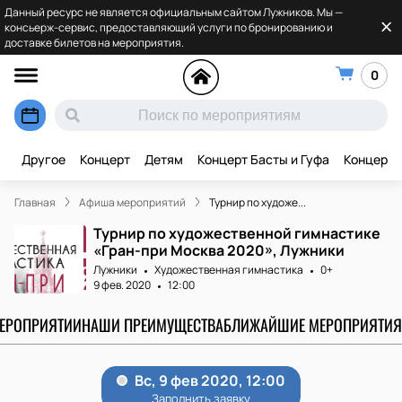
Данный ресурс не является официальным сайтом Лужников. Мы —
консьерж-сервис, предоставляющий услуги по бронированию и
доставке билетов на мероприятия.
0
Другое
Концерт
Детям
Концерт Басты и Гуфа
Концерт 
Главная
Афиша мероприятий
Турнир по художе...
Турнир по художественной гимнастике
«Гран-при Москва 2020», Лужники
Лужники
Художественная гимнастика
0+
9 фев. 2020
12:00
МЕРОПРИЯТИИ
НАШИ ПРЕИМУЩЕСТВА
БЛИЖАЙШИЕ МЕРОПРИЯТИЯ