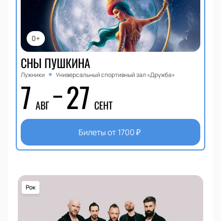
0+
СНЫ ПУШКИНА
Лужники
Универсальный спортивный зал «Дружба»
7
27
АВГ
СЕНТ
Билеты от
1700
₽
Рок