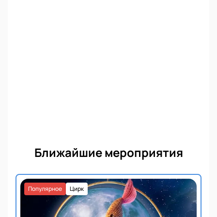
Гала-концерт
Художественная гимнастика - предмет национальной
гордости для России. Каждый год ее армия поклонников
только пополняется. На "Гран-при Москва 2020" приедут
спортсменки из более чем тридцати государств мира,
что бы показать свой талант и порадовать всех зрителей
незабываемыми выступлениями!
Ближайшие мероприятия
Популярное
Цирк