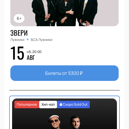
6+
ЗВЕРИ
Лужники
БСА Лужники
15
сб, 20:00
АВГ
Билеты от
5300
₽
Популярное
Хип-хоп
Скоро Sold Out